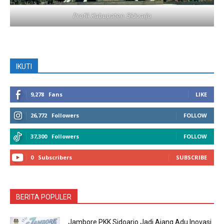
Profil Kabupaten Sidoarjo
IKUTI
9,278
Fans
LIKE
26,772
Followers
FOLLOW
37,300
Followers
FOLLOW
0
Subscribers
SUBSCRIBE
BERITA POPULER
Jambore PKK Sidoarjo Jadi Ajang Adu Inovasi