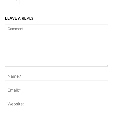
LEAVE A REPLY
Comment:
Na
Ema
Web