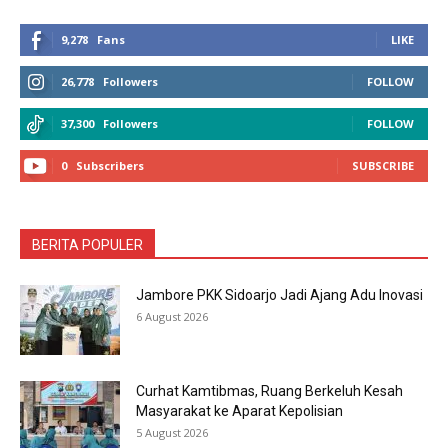
9,278
Fans
LIKE
26,778
Followers
FOLLOW
37,300
Followers
FOLLOW
0
Subscribers
SUBSCRIBE
BERITA POPULER
Jambore PKK Sidoarjo Jadi Ajang Adu Inovasi
6 August 2026
Curhat Kamtibmas, Ruang Berkeluh Kesah
Masyarakat ke Aparat Kepolisian
5 August 2026