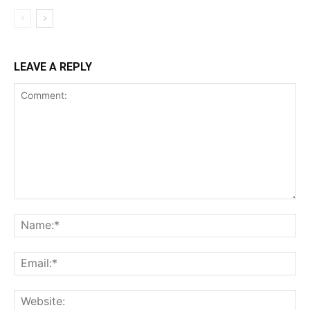
LEAVE A REPLY
Comment:
Na
Ema
Web