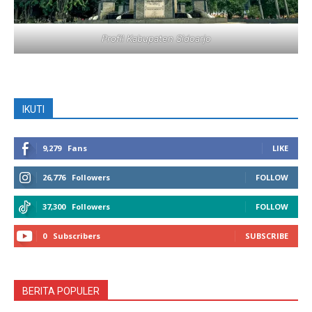
Profil Kabupaten Sidoarjo
IKUTI
9,279
Fans
LIKE
26,776
Followers
FOLLOW
37,300
Followers
FOLLOW
0
Subscribers
SUBSCRIBE
BERITA POPULER