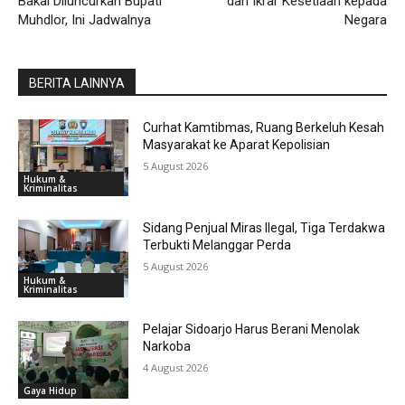
Bakal Diluncurkan Bupati
dan Ikrar Kesetiaan kepada
Muhdlor, Ini Jadwalnya
Negara
BERITA LAINNYA
Curhat Kamtibmas, Ruang Berkeluh Kesah
Masyarakat ke Aparat Kepolisian
5 August 2026
Hukum &
Kriminalitas
Sidang Penjual Miras Ilegal, Tiga Terdakwa
Terbukti Melanggar Perda
5 August 2026
Hukum &
Kriminalitas
Pelajar Sidoarjo Harus Berani Menolak
Narkoba
4 August 2026
Gaya Hidup