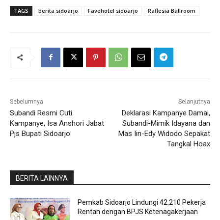
TAGS
berita sidoarjo
Favehotel sidoarjo
Raflesia Ballroom
Sebelumnya
Selanjutnya
Subandi Resmi Cuti
Deklarasi Kampanye Damai,
Kampanye, Isa Anshori Jabat
Subandi-Mimik Idayana dan
Pjs Bupati Sidoarjo
Mas Iin-Edy Widodo Sepakat
Tangkal Hoax
BERITA LAINNYA
Pemkab Sidoarjo Lindungi 42.210 Pekerja
Rentan dengan BPJS Ketenagakerjaan