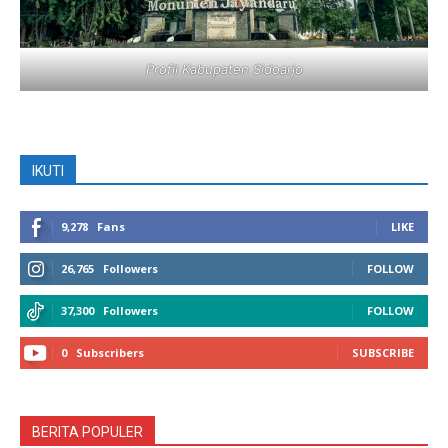
Profil Kabupaten Sidoarjo
IKUTI
9,278
Fans
LIKE
26,765
Followers
FOLLOW
37,300
Followers
FOLLOW
0
Subscribers
SUBSCRIBE
BERITA POPULER