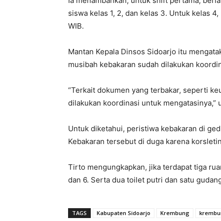
Ia menambahkan, untuk shift pertama, berl
siswa kelas 1, 2, dan kelas 3. Untuk kelas 4
WIB.
Mantan Kepala Dinsos Sidoarjo itu mengat
musibah kebakaran sudah dilakukan koordin
“Terkait dokumen yang terbakar, seperti ke
dilakukan koordinasi untuk mengatasinya,” u
Untuk diketahui, peristiwa kebakaran di ge
Kebakaran tersebut di duga karena korsleting 
Tirto mengungkapkan, jika terdapat tiga ruan
dan 6. Serta dua toilet putri dan satu gudan
TAGS
Kabupaten Sidoarjo
Krembung
krembun