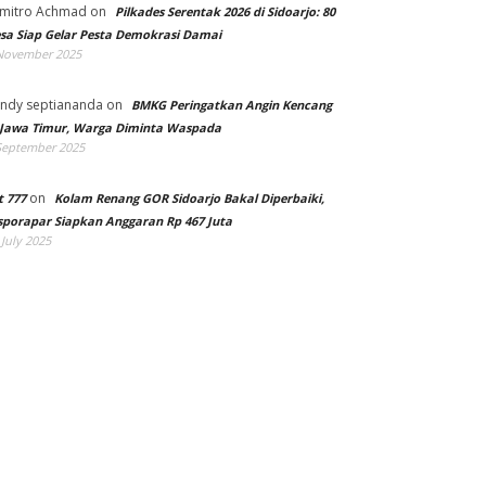
mitro Achmad
on
Pilkades Serentak 2026 di Sidoarjo: 80
sa Siap Gelar Pesta Demokrasi Damai
November 2025
ndy septiananda
on
BMKG Peringatkan Angin Kencang
 Jawa Timur, Warga Diminta Waspada
September 2025
on
t 777
Kolam Renang GOR Sidoarjo Bakal Diperbaiki,
sporapar Siapkan Anggaran Rp 467 Juta
 July 2025