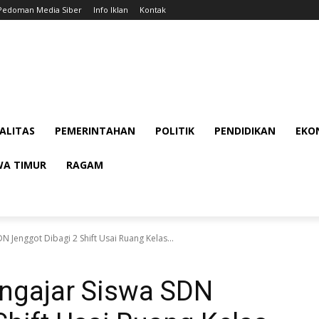
Pedoman Media Siber
Info Iklan
Kontak
ALITAS
PEMERINTAHAN
POLITIK
PENDIDIKAN
EKON
WA TIMUR
RAGAM
N Jenggot Dibagi 2 Shift Usai Ruang Kelas...
engajar Siswa SDN