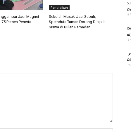
Su
Pendidikan
De
4 
enggambar Jadi Magnet
Sekolah Masuk Usai Subuh,
, 75 Persen Peserta
Spemduta Taman Dorong Disiplin
Siswa di Bulan Ramadan
Re
di
3 
p
Di
16