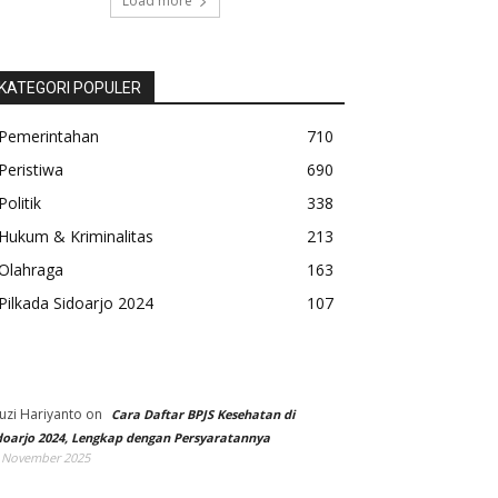
Load more
KATEGORI POPULER
Pemerintahan
710
Peristiwa
690
Politik
338
Hukum & Kriminalitas
213
Olahraga
163
Pilkada Sidoarjo 2024
107
uzi Hariyanto
on
Cara Daftar BPJS Kesehatan di
doarjo 2024, Lengkap dengan Persyaratannya
 November 2025