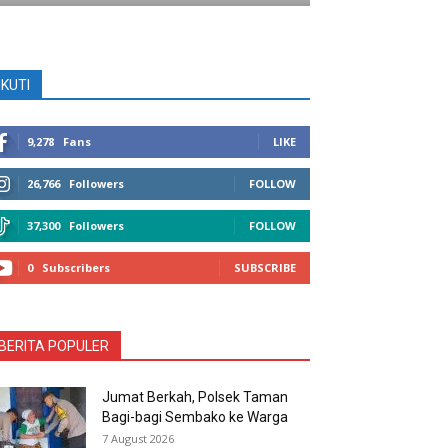
IKUTI
9,278
Fans
LIKE
26,766
Followers
FOLLOW
37,300
Followers
FOLLOW
0
Subscribers
SUBSCRIBE
BERITA POPULER
Jumat Berkah, Polsek Taman
Bagi-bagi Sembako ke Warga
7 August 2026