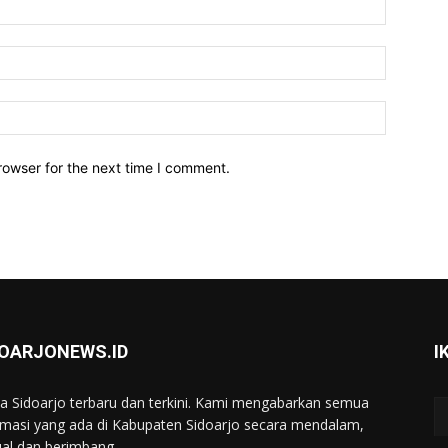
Name:*
Email:*
Website:
rowser for the next time I comment.
DOARJONEWS.ID
I
ta Sidoarjo terbaru dan terkini. Kami mengabarkan semua
rmasi yang ada di Kabupaten Sidoarjo secara mendalam,
ual dan berimbang.