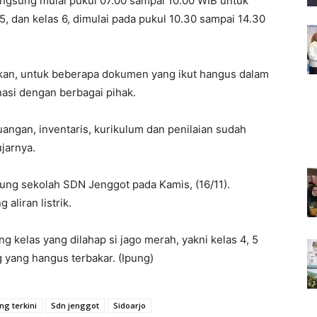
angsung mulai pukul 07.00 sampai 10.00 WIB untuk
, 5, dan kelas 6, dimulai pada pukul 10.30 sampai 14.30
akan, untuk beberapa dokumen yang ikut hangus dalam
asi dengan berbagai pihak.
uangan, inventaris, kurikulum dan penilaian sudah
jarnya.
dung sekolah SDN Jenggot pada Kamis, (16/11).
aliran listrik.
g kelas yang dilahap si jago merah, yakni kelas 4, 5
g yang hangus terbakar. (Ipung)
g terkini
Sdn jenggot
Sidoarjo