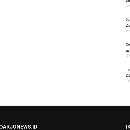
Si
20
Su
De
4 
Re
di
3 
p
Di
16
DOARJONEWS.ID
I