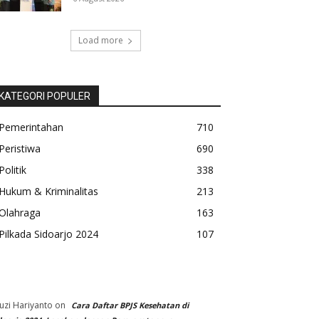
Load more
KATEGORI POPULER
Pemerintahan
710
Peristiwa
690
Politik
338
Hukum & Kriminalitas
213
Olahraga
163
Pilkada Sidoarjo 2024
107
uzi Hariyanto
on
Cara Daftar BPJS Kesehatan di