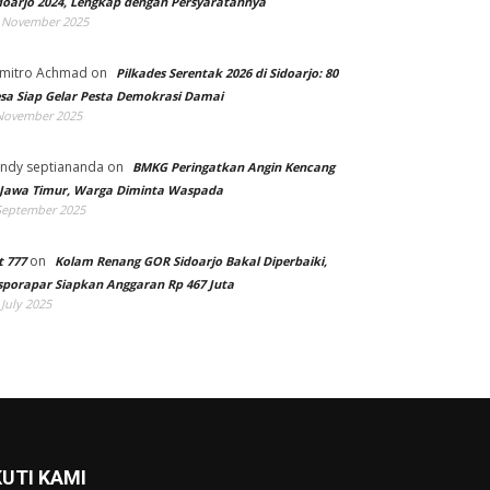
doarjo 2024, Lengkap dengan Persyaratannya
 November 2025
mitro Achmad
on
Pilkades Serentak 2026 di Sidoarjo: 80
sa Siap Gelar Pesta Demokrasi Damai
November 2025
ndy septiananda
on
BMKG Peringatkan Angin Kencang
 Jawa Timur, Warga Diminta Waspada
September 2025
on
t 777
Kolam Renang GOR Sidoarjo Bakal Diperbaiki,
sporapar Siapkan Anggaran Rp 467 Juta
 July 2025
KUTI KAMI