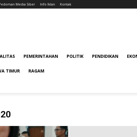
Pedoman Media Siber
Info Iklan
Kontak
ALITAS
PEMERINTAHAN
POLITIK
PENDIDIKAN
EKON
WA TIMUR
RAGAM
020