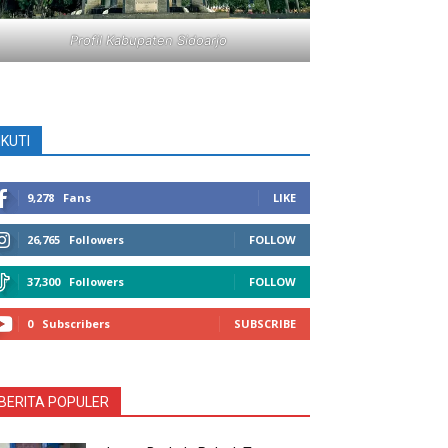
Profil Kabupaten Sidoarjo
IKUTI
9,278
Fans
LIKE
26,765
Followers
FOLLOW
37,300
Followers
FOLLOW
0
Subscribers
SUBSCRIBE
BERITA POPULER