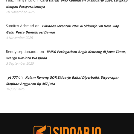
Fauzi Hariyanto
on
Cara Daftar BPJS Kesehatan di Sidoarjo 2024, Lengkap
dengan Persyaratannya
20 November 2025
Sumitro Achmad
on
Pilkades Serentak 2026 di Sidoarjo: 80 Desa Siap
Gelar Pesta Demokrasi Damai
4 November 2025
Rendy septiananda
on
BMKG Peringatkan Angin Kencang di Jawa Timur,
Warga Diminta Waspada
3 September 2025
on
pt 777
Kolam Renang GOR Sidoarjo Bakal Diperbaiki, Disporapar
Siapkan Anggaran Rp 467 Juta
16 July 2025