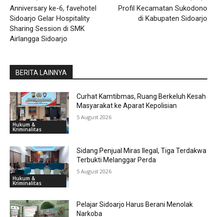
Anniversary ke-6, favehotel
Profil Kecamatan Sukodono
Sidoarjo Gelar Hospitality
di Kabupaten Sidoarjo
Sharing Session di SMK
Airlangga Sidoarjo
BERITA LAINNYA
Curhat Kamtibmas, Ruang Berkeluh Kesah
Masyarakat ke Aparat Kepolisian
5 August 2026
Hukum &
Kriminalitas
Sidang Penjual Miras Ilegal, Tiga Terdakwa
Terbukti Melanggar Perda
5 August 2026
Hukum &
Kriminalitas
Pelajar Sidoarjo Harus Berani Menolak
Narkoba