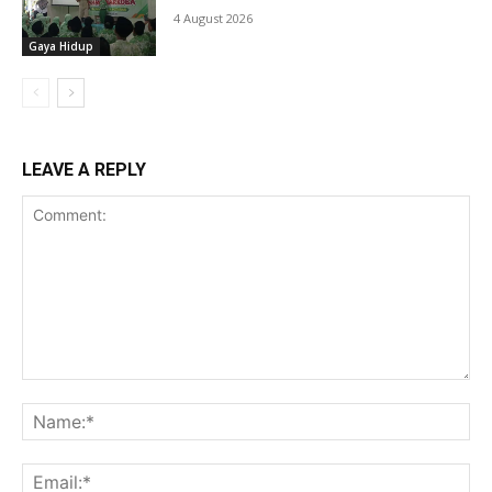
4 August 2026
Gaya Hidup
LEAVE A REPLY
Comment:
Na
Ema