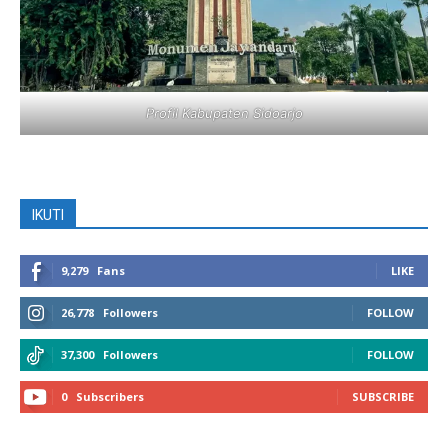
Profil Kabupaten Sidoarjo
IKUTI
9,279
Fans
LIKE
26,778
Followers
FOLLOW
37,300
Followers
FOLLOW
0
Subscribers
SUBSCRIBE