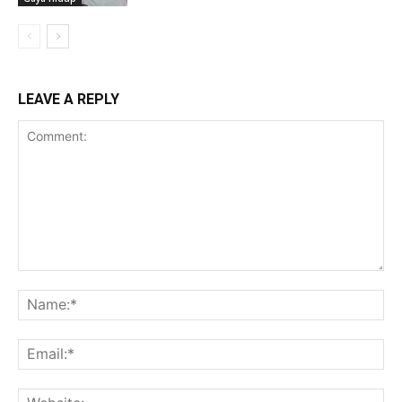
LEAVE A REPLY
Comment:
Na
Ema
Web