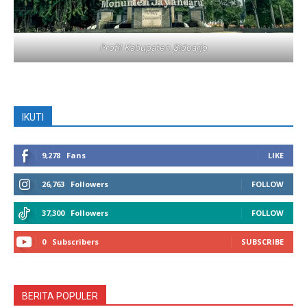
Profil Kabupaten Sidoarjo
IKUTI
9,278
Fans
LIKE
26,763
Followers
FOLLOW
37,300
Followers
FOLLOW
0
Subscribers
SUBSCRIBE
BERITA POPULER