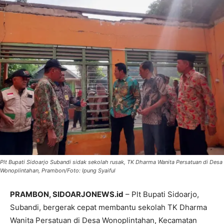
Plt Bupati Sidoarjo Subandi sidak sekolah rusak, TK Dharma Wanita Persatuan di Desa
Wonoplintahan, Prambon/Foto: Ipung Syaiful
PRAMBON, SIDOARJONEWS.id
– Plt Bupati Sidoarjo,
Subandi, bergerak cepat membantu sekolah TK Dharma
Wanita Persatuan di Desa Wonoplintahan, Kecamatan