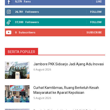
9,279
Fans
LIKE
26,781
Followers
FOLLOW
37,300
Followers
FOLLOW
0
Subscribers
SUBSCRIBE
BERITA POPULER
Jambore PKK Sidoarjo Jadi Ajang Adu Inovasi
6 August 2026
Curhat Kamtibmas, Ruang Berkeluh Kesah
Masyarakat ke Aparat Kepolisian
5 August 2026