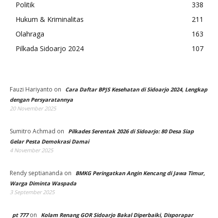
Politik
338
Hukum & Kriminalitas
211
Olahraga
163
Pilkada Sidoarjo 2024
107
Fauzi Hariyanto
on
Cara Daftar BPJS Kesehatan di Sidoarjo 2024, Lengkap
dengan Persyaratannya
20 November 2025
Sumitro Achmad
on
Pilkades Serentak 2026 di Sidoarjo: 80 Desa Siap
Gelar Pesta Demokrasi Damai
4 November 2025
Rendy septiananda
on
BMKG Peringatkan Angin Kencang di Jawa Timur,
Warga Diminta Waspada
3 September 2025
on
pt 777
Kolam Renang GOR Sidoarjo Bakal Diperbaiki, Disporapar