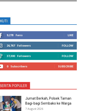
IKUTI
9,278
Fans
LIKE
26,767
Followers
FOLLOW
37,300
Followers
FOLLOW
0
Subscribers
SUBSCRIBE
BERITA POPULER
Jumat Berkah, Polsek Taman
Bagi-bagi Sembako ke Warga
7 August 2026