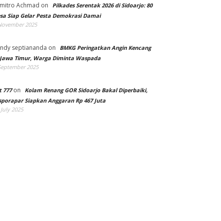
mitro Achmad
on
Pilkades Serentak 2026 di Sidoarjo: 80
sa Siap Gelar Pesta Demokrasi Damai
November 2025
ndy septiananda
on
BMKG Peringatkan Angin Kencang
 Jawa Timur, Warga Diminta Waspada
September 2025
on
t 777
Kolam Renang GOR Sidoarjo Bakal Diperbaiki,
sporapar Siapkan Anggaran Rp 467 Juta
 July 2025