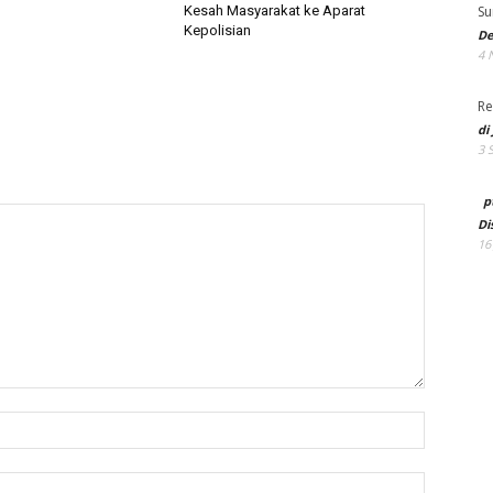
Su
Kesah Masyarakat ke Aparat
Kepolisian
De
4 
Re
di
3 
p
Di
16
Name:*
Email:*