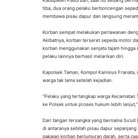
Kabupaten Pasuruan, saat itu sedang bermai
tiba, dua orang pelaku berboncengan seped
membawa pisau dapur dan langsung meramp
Korban sempat melakukan perlawanan dengan
Akibatnya, korban terseret sepeda motor d
korban menggunakan senjata tajam hingga m
pelaku lainnya berhasil melarikan diri.
Kapolsek Taman, Kompol Kanisius Franata, 
warga tak lama setelah kejadian.
“Pelaku yang tertangkap warga Kecamatan 
ke Polsek untuk proses hukum lebih lanjut,”
Dari tangan tersangka yang bernama Su’ud 
di antaranya sebilah pisau dapur sepanjang 
pakaian korban berlumuran darah, serta casi