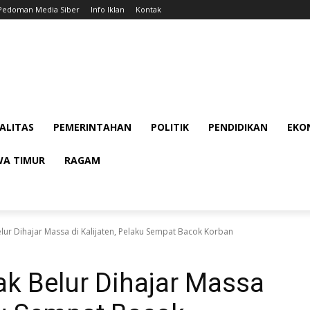
Pedoman Media Siber
Info Iklan
Kontak
ALITAS
PEMERINTAHAN
POLITIK
PENDIDIKAN
EKON
WA TIMUR
RAGAM
lur Dihajar Massa di Kalijaten, Pelaku Sempat Bacok Korban
k Belur Dihajar Massa