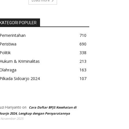
Load more
KATEGORI POPULER
Pemerintahan
710
Peristiwa
690
Politik
338
Hukum & Kriminalitas
213
Olahraga
163
Pilkada Sidoarjo 2024
107
uzi Hariyanto
on
Cara Daftar BPJS Kesehatan di
doarjo 2024, Lengkap dengan Persyaratannya
 November 2025