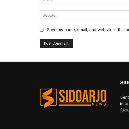
Save my name, email, and website in this b
SI
Beri
info
fakt