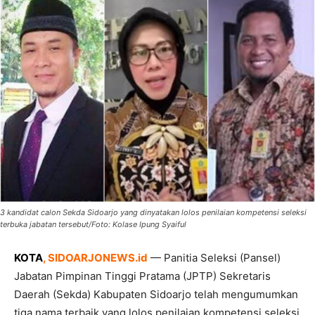
3 kandidat calon Sekda Sidoarjo yang dinyatakan lolos penilaian kompetensi seleksi
terbuka jabatan tersebut/Foto: Kolase Ipung Syaiful
KOTA
, SIDOARJONEWS.id
— Panitia Seleksi (Pansel)
Jabatan Pimpinan Tinggi Pratama (JPTP) Sekretaris
Daerah (Sekda) Kabupaten Sidoarjo telah mengumumkan
tiga nama terbaik yang lolos penilaian kompetensi seleksi