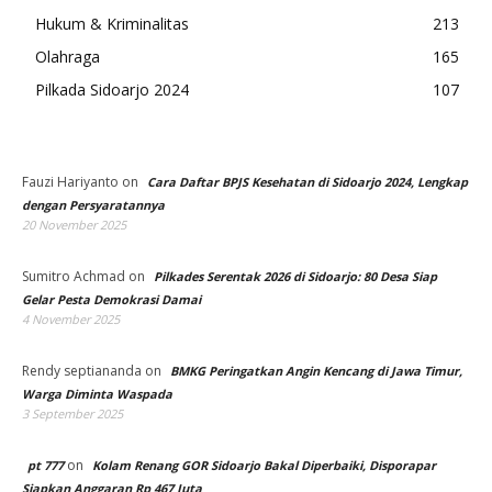
Hukum & Kriminalitas
213
Olahraga
165
Pilkada Sidoarjo 2024
107
Fauzi Hariyanto
on
Cara Daftar BPJS Kesehatan di Sidoarjo 2024, Lengkap
dengan Persyaratannya
20 November 2025
Sumitro Achmad
on
Pilkades Serentak 2026 di Sidoarjo: 80 Desa Siap
Gelar Pesta Demokrasi Damai
4 November 2025
Rendy septiananda
on
BMKG Peringatkan Angin Kencang di Jawa Timur,
Warga Diminta Waspada
3 September 2025
on
pt 777
Kolam Renang GOR Sidoarjo Bakal Diperbaiki, Disporapar
Siapkan Anggaran Rp 467 Juta