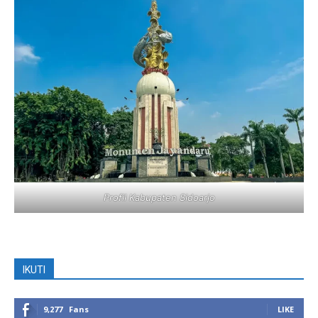
Profil Kabupaten Sidoarjo
IKUTI
9,277
Fans
LIKE