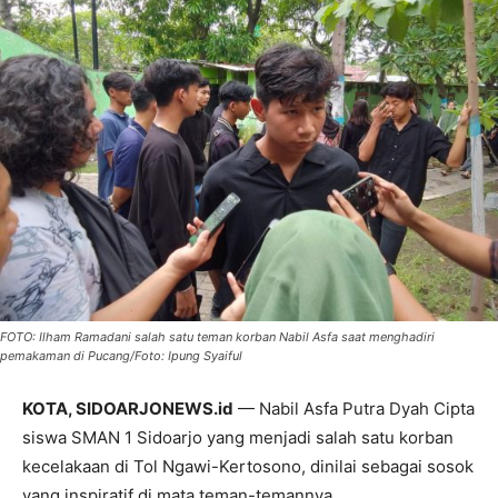
FOTO: Ilham Ramadani salah satu teman korban Nabil Asfa saat menghadiri
pemakaman di Pucang/Foto: Ipung Syaiful
KOTA, SIDOARJONEWS.id
— Nabil Asfa Putra Dyah Cipta
siswa SMAN 1 Sidoarjo yang menjadi salah satu korban
kecelakaan di Tol Ngawi-Kertosono, dinilai sebagai sosok
yang inspiratif di mata teman-temannya.