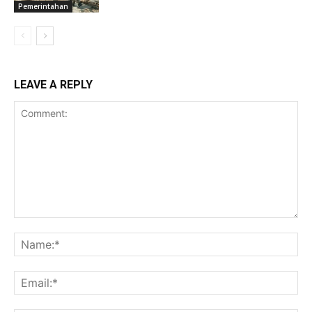
Pemerintahan
LEAVE A REPLY
Comment:
Na
Ema