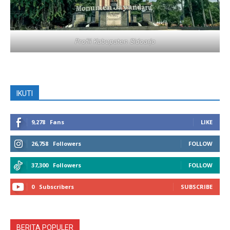
Profil Kabupaten Sidoarjo
IKUTI
9,278
Fans
LIKE
26,758
Followers
FOLLOW
37,300
Followers
FOLLOW
0
Subscribers
SUBSCRIBE
BERITA POPULER