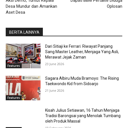
Aksi Demo, Tuntut Kepala
Dapati BBM Pertalite Diduga
Desa Mundur dan Amankan
Oplosan
Aset Desa
BERITA LAINNYA
Dari Sitiaji ke Ferrari: Riwayat Panjang
Sang Master Leather, Menjaga Yang Asli,
Merawat Jejak Zaman
23 June 2026
Features
Sagara Albiru Muda Bramoyo: The Rising
Taekwondo Kid from Sidoarjo
21 June 2026
Features
Kisah Julius Setiawan, 16 Tahun Menjaga
Tradisi Barongsai yang Menolak Tumbang
oleh Produk Massal
13 February 2026