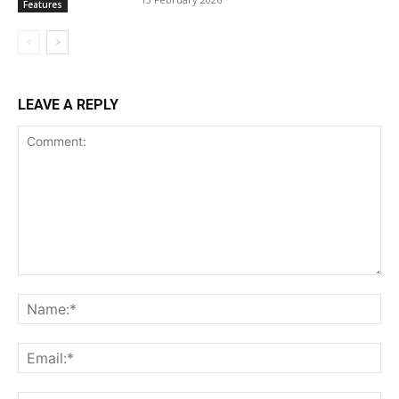
Features
LEAVE A REPLY
Comment:
Na
Ema