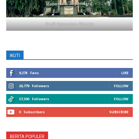
Profil Kabupaten Sidoarjo
IKUTI
9,278
Fans
LIKE
26,779
Followers
FOLLOW
37,300
Followers
FOLLOW
0
Subscribers
SUBSCRIBE
BERITA POPULER