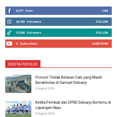
9,277
Fans
LIKE
26,769
Followers
FOLLOW
37,300
Followers
FOLLOW
0
Subscribers
SUBSCRIBE
BERITA POPULER
Provost Tindak Belasan Calo yang Masih
Beraktivitas di Samsat Sidoarjo
8 August 2026
Ketika Pemkab dan DPRD Sidoarjo Bertemu di
Lapangan Hijau
8 August 2026