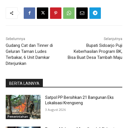
Sebelumnya
Selanjutnya
Gudang Cat dan Tinner di
Bupati Sidoarjo Puji
Geluran Taman Ludes
Keberhasilan Program BK,
Terbakar, 6 Unit Damkar
Bisa Buat Desa Tambah Maju
Diterjunkan
BERITA LAINNYA
Satpol PP Bersihkan 21 Bangunan Eks
Lokalisasi Krengseng
3 August 2026
Pemerintahan