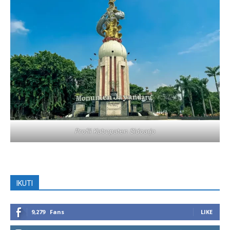
Profil Kabupaten Sidoarjo
IKUTI
9,279
Fans
LIKE