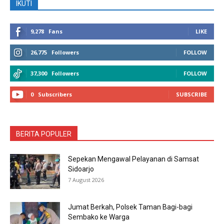
IKUTI
9,278
Fans
LIKE
26,775
Followers
FOLLOW
37,300
Followers
FOLLOW
0
Subscribers
SUBSCRIBE
BERITA POPULER
Sepekan Mengawal Pelayanan di Samsat
Sidoarjo
7 August 2026
Jumat Berkah, Polsek Taman Bagi-bagi
Sembako ke Warga