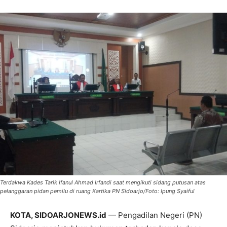
Terdakwa Kades Tarik Ifanul Ahmad Irfandi saat mengikuti sidang putusan atas
pelanggaran pidan pemilu di ruang Kartika PN Sidoarjo/Foto: Ipung Syaiful
KOTA, SIDOARJONEWS.id
— Pengadilan Negeri (PN)