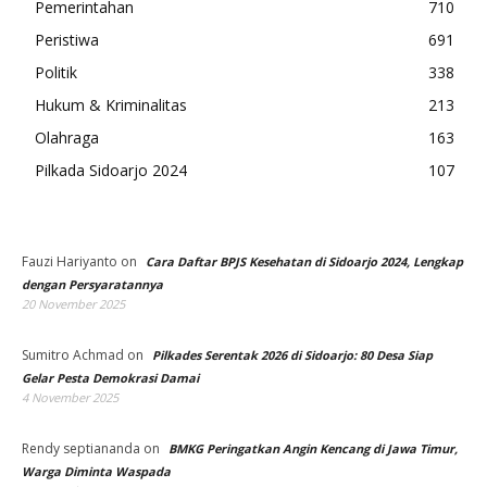
Pemerintahan
710
Peristiwa
691
Politik
338
Hukum & Kriminalitas
213
Olahraga
163
Pilkada Sidoarjo 2024
107
Fauzi Hariyanto
on
Cara Daftar BPJS Kesehatan di Sidoarjo 2024, Lengkap
dengan Persyaratannya
20 November 2025
Sumitro Achmad
on
Pilkades Serentak 2026 di Sidoarjo: 80 Desa Siap
Gelar Pesta Demokrasi Damai
4 November 2025
Rendy septiananda
on
BMKG Peringatkan Angin Kencang di Jawa Timur,
Warga Diminta Waspada