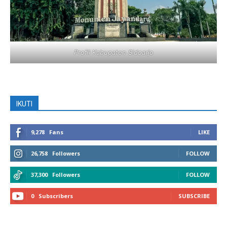
Profil Kabupaten Sidoarjo
IKUTI
9,278
Fans
LIKE
26,758
Followers
FOLLOW
37,300
Followers
FOLLOW
0
Subscribers
SUBSCRIBE