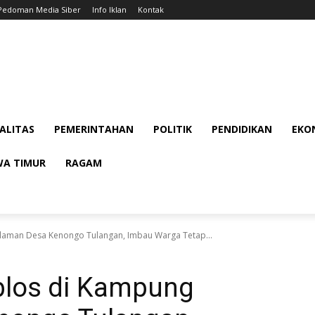
Pedoman Media Siber
Info Iklan
Kontak
ALITAS
PEMERINTAHAN
POLITIK
PENDIDIKAN
EKON
WA TIMUR
RAGAM
aman Desa Kenongo Tulangan, Imbau Warga Tetap...
blos di Kampung