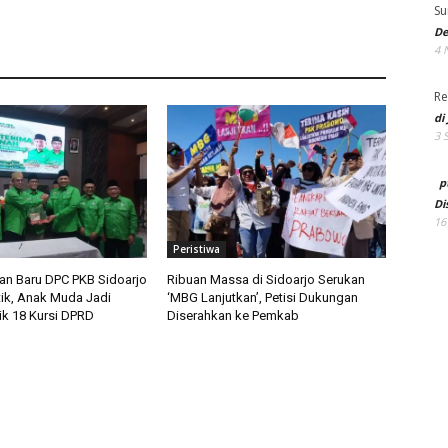
Su
De
4 
Re
di
3 
p
Di
16
Peristiwa
n Baru DPC PKB Sidoarjo
Ribuan Massa di Sidoarjo Serukan
tik, Anak Muda Jadi
‘MBG Lanjutkan’, Petisi Dukungan
ik 18 Kursi DPRD
Diserahkan ke Pemkab