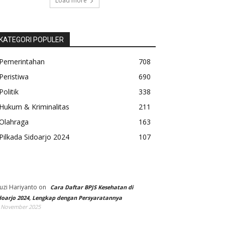
Load more
KATEGORI POPULER
Pemerintahan
708
Peristiwa
690
Politik
338
Hukum & Kriminalitas
211
Olahraga
163
Pilkada Sidoarjo 2024
107
uzi Hariyanto
on
Cara Daftar BPJS Kesehatan di
doarjo 2024, Lengkap dengan Persyaratannya
 November 2025