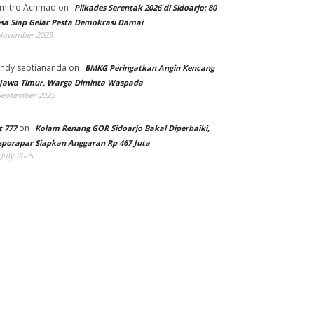
mitro Achmad
on
Pilkades Serentak 2026 di Sidoarjo: 80
sa Siap Gelar Pesta Demokrasi Damai
November 2025
ndy septiananda
on
BMKG Peringatkan Angin Kencang
 Jawa Timur, Warga Diminta Waspada
September 2025
on
t 777
Kolam Renang GOR Sidoarjo Bakal Diperbaiki,
sporapar Siapkan Anggaran Rp 467 Juta
 July 2025