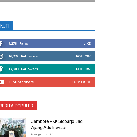
IKUTI
9,278
Fans
LIKE
26,772
Followers
FOLLOW
37,300
Followers
FOLLOW
0
Subscribers
SUBSCRIBE
BERITA POPULER
Jambore PKK Sidoarjo Jadi
Ajang Adu Inovasi
6 August 2026