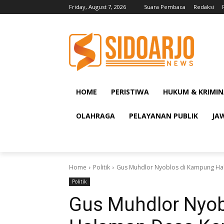
Friday, August 7, 2026
Suara Pembaca
Redaksi
HOME
PERISTIWA
HUKUM & KRIMIN
OLAHRAGA
PELAYANAN PUBLIK
JA
Home
Politik
Gus Muhdlor Nyoblos di Kampung Hal
Politik
Gus Muhdlor Nyo