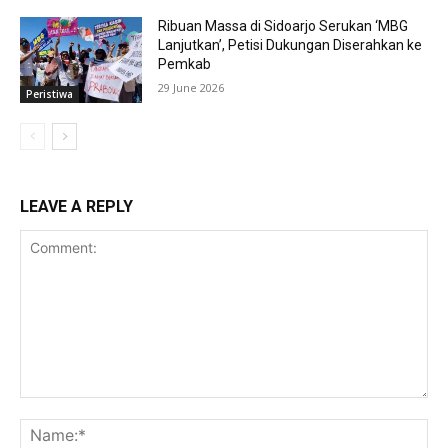
Ribuan Massa di Sidoarjo Serukan ‘MBG
Lanjutkan’, Petisi Dukungan Diserahkan ke
Pemkab
29 June 2026
Peristiwa
LEAVE A REPLY
Comment:
Na