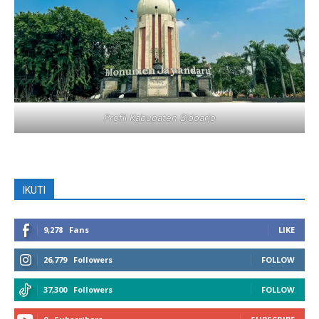
Profil Kabupaten Sidoarjo
IKUTI
9,278
Fans
LIKE
26,779
Followers
FOLLOW
37,300
Followers
FOLLOW