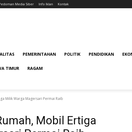
Pedoman Media Siber
Info Iklan
Kontak
ALITAS
PEMERINTAHAN
POLITIK
PENDIDIKAN
EKON
WA TIMUR
RAGAM
iga Milik Warga Magersari Permai Raib
Rumah, Mobil Ertiga