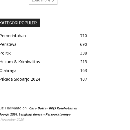
Load more
KATEGORI POPULER
Pemerintahan
710
Peristiwa
690
Politik
338
Hukum & Kriminalitas
213
Olahraga
163
Pilkada Sidoarjo 2024
107
uzi Hariyanto
on
Cara Daftar BPJS Kesehatan di
doarjo 2024, Lengkap dengan Persyaratannya
 November 2025