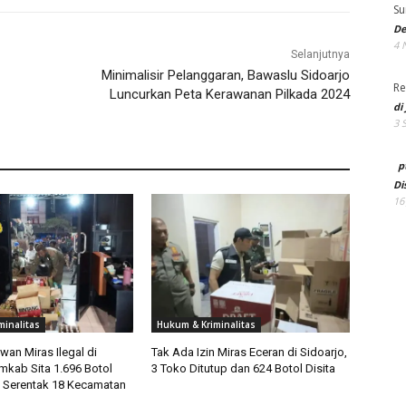
Su
De
4 
Selanjutnya
Minimalisir Pelanggaran, Bawaslu Sidoarjo
Re
Luncurkan Peta Kerawanan Pilkada 2024
di
3 
p
Di
16
minalitas
Hukum & Kriminalitas
an Miras Ilegal di
Tak Ada Izin Miras Eceran di Sidoarjo,
mkab Sita 1.696 Botol
3 Toko Ditutup dan 624 Botol Disita
 Serentak 18 Kecamatan