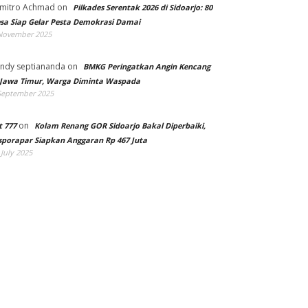
mitro Achmad
on
Pilkades Serentak 2026 di Sidoarjo: 80
sa Siap Gelar Pesta Demokrasi Damai
November 2025
ndy septiananda
on
BMKG Peringatkan Angin Kencang
 Jawa Timur, Warga Diminta Waspada
September 2025
on
t 777
Kolam Renang GOR Sidoarjo Bakal Diperbaiki,
sporapar Siapkan Anggaran Rp 467 Juta
 July 2025