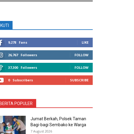
IKUTI
9,278
Fans
LIKE
26,767
Followers
FOLLOW
37,300
Followers
FOLLOW
0
Subscribers
SUBSCRIBE
BERITA POPULER
Jumat Berkah, Polsek Taman
Bagi-bagi Sembako ke Warga
7 August 2026