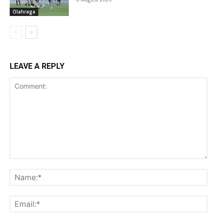
Olahraga
LEAVE A REPLY
Comment:
Na
Ema