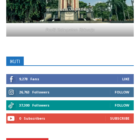
Profil Kabupaten Sidoarjo
IKUTI
9,278
Fans
LIKE
26,763
Followers
FOLLOW
37,300
Followers
FOLLOW
0
Subscribers
SUBSCRIBE