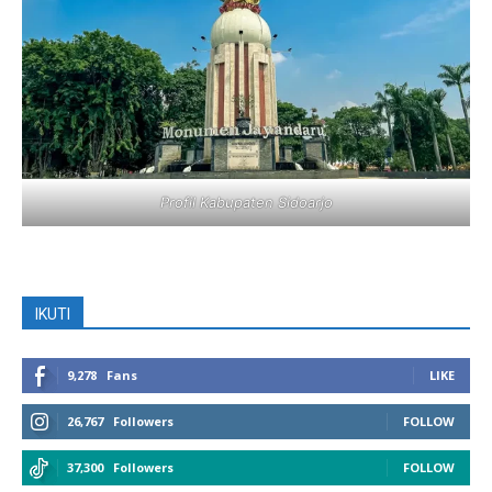
Profil Kabupaten Sidoarjo
IKUTI
9,278
Fans
LIKE
26,767
Followers
FOLLOW
37,300
Followers
FOLLOW