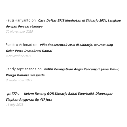
Fauzi Hariyanto
on
Cara Daftar BPJS Kesehatan di Sidoarjo 2024, Lengkap
dengan Persyaratannya
20 November 2025
Sumitro Achmad
on
Pilkades Serentak 2026 di Sidoarjo: 80 Desa Siap
Gelar Pesta Demokrasi Damai
4 November 2025
Rendy septiananda
on
BMKG Peringatkan Angin Kencang di Jawa Timur,
Warga Diminta Waspada
3 September 2025
on
pt 777
Kolam Renang GOR Sidoarjo Bakal Diperbaiki, Disporapar
Siapkan Anggaran Rp 467 Juta
16 July 2025