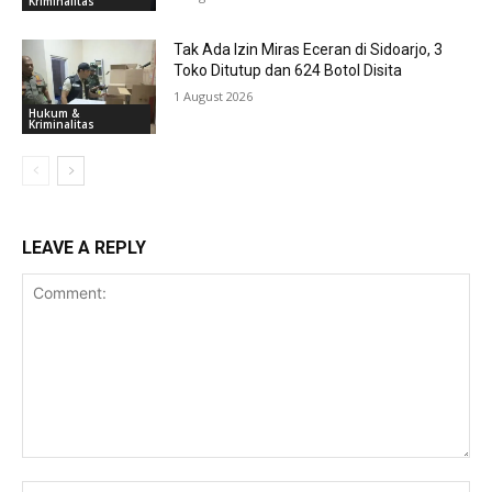
Kriminalitas
Tak Ada Izin Miras Eceran di Sidoarjo, 3
Toko Ditutup dan 624 Botol Disita
1 August 2026
Hukum &
Kriminalitas
LEAVE A REPLY
Comment:
Na