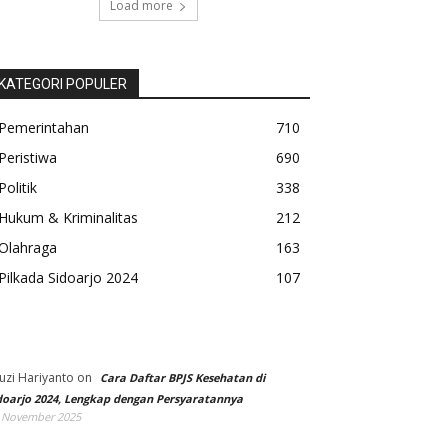
Load more
KATEGORI POPULER
Pemerintahan
710
Peristiwa
690
Politik
338
Hukum & Kriminalitas
212
Olahraga
163
Pilkada Sidoarjo 2024
107
uzi Hariyanto
on
Cara Daftar BPJS Kesehatan di
doarjo 2024, Lengkap dengan Persyaratannya
 November 2025