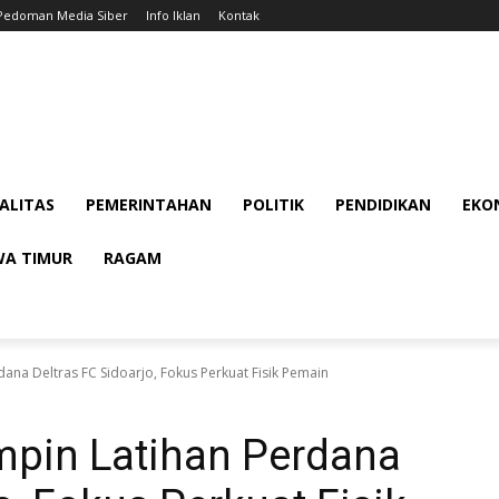
Pedoman Media Siber
Info Iklan
Kontak
ALITAS
PEMERINTAHAN
POLITIK
PENDIDIKAN
EKON
WA TIMUR
RAGAM
na Deltras FC Sidoarjo, Fokus Perkuat Fisik Pemain
pin Latihan Perdana