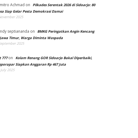
mitro Achmad
on
Pilkades Serentak 2026 di Sidoarjo: 80
sa Siap Gelar Pesta Demokrasi Damai
November 2025
ndy septiananda
on
BMKG Peringatkan Angin Kencang
 Jawa Timur, Warga Diminta Waspada
September 2025
on
t 777
Kolam Renang GOR Sidoarjo Bakal Diperbaiki,
sporapar Siapkan Anggaran Rp 467 Juta
 July 2025