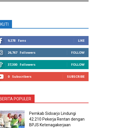
IKUTI
9,278
Fans
LIKE
26,767
Followers
FOLLOW
37,300
Followers
FOLLOW
0
Subscribers
SUBSCRIBE
BERITA POPULER
Pemkab Sidoarjo Lindungi
42.210 Pekerja Rentan dengan
BPJS Ketenagakerjaan