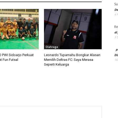
Su
De
4 
Re
di
3 
Olahraga
p
 PWI Sidoarjo Perkuat
Leonardo Tupamahu Bongkar Alasan
Di
t Fun Futsal
Memilih Deltras FC: Saya Merasa
16
Seperti Keluarga