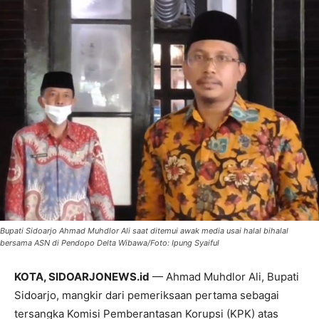
Bupati Sidoarjo Ahmad Muhdlor Ali saat ditemui awak media usai halal bihalal
bersama ASN di Pendopo Delta Wibawa/Foto: Ipung Syaiful
KOTA, SIDOARJONEWS.id
— Ahmad Muhdlor Ali, Bupati
Sidoarjo, mangkir dari pemeriksaan pertama sebagai
tersangka Komisi Pemberantasan Korupsi (KPK) atas