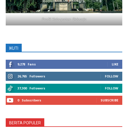
Profil Kabupaten Sidoarjo
IKUTI
9,278
Fans
LIKE
26,765
Followers
FOLLOW
37,300
Followers
FOLLOW
0
Subscribers
SUBSCRIBE
BERITA POPULER