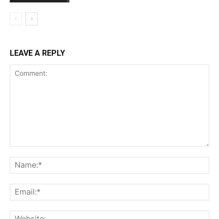
LEAVE A REPLY
Comment:
Na
Ema
Web