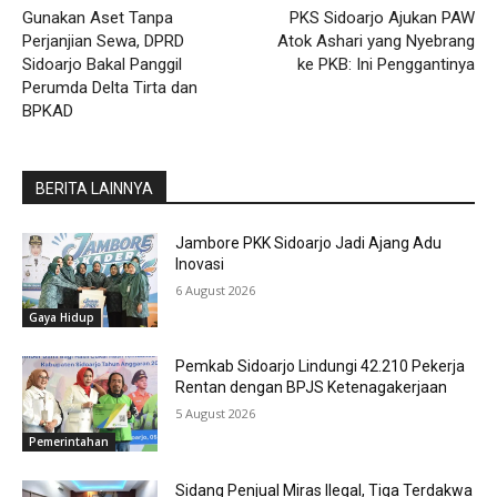
Gunakan Aset Tanpa
PKS Sidoarjo Ajukan PAW
Perjanjian Sewa, DPRD
Atok Ashari yang Nyebrang
Sidoarjo Bakal Panggil
ke PKB: Ini Penggantinya
Perumda Delta Tirta dan
BPKAD
BERITA LAINNYA
Jambore PKK Sidoarjo Jadi Ajang Adu
Inovasi
6 August 2026
Gaya Hidup
Pemkab Sidoarjo Lindungi 42.210 Pekerja
Rentan dengan BPJS Ketenagakerjaan
5 August 2026
Pemerintahan
Sidang Penjual Miras Ilegal, Tiga Terdakwa