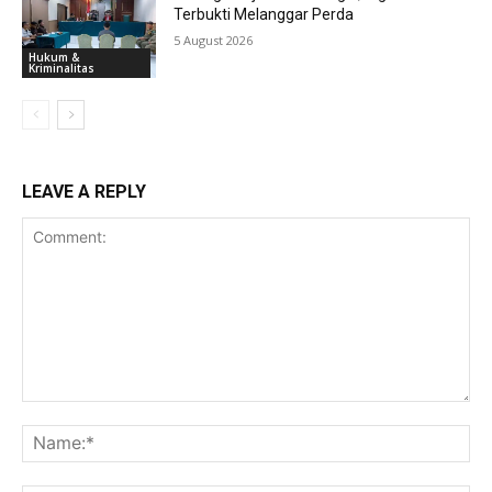
Terbukti Melanggar Perda
5 August 2026
Hukum &
Kriminalitas
LEAVE A REPLY
Comment:
Na