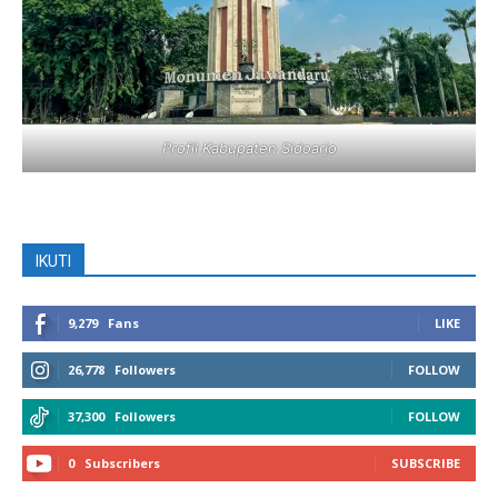
Profil Kabupaten Sidoarjo
IKUTI
9,279
Fans
LIKE
26,778
Followers
FOLLOW
37,300
Followers
FOLLOW
0
Subscribers
SUBSCRIBE