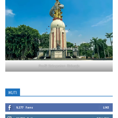
Profil Kabupaten Sidoarjo
IKUTI
9,277
Fans
LIKE