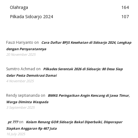
Olahraga
164
Pilkada Sidoarjo 2024
107
Fauzi Hariyanto
on
Cara Daftar BPJS Kesehatan di Sidoarjo 2024, Lengkap
dengan Persyaratannya
20 November 2025
Sumitro Achmad
on
Pilkades Serentak 2026 di Sidoarjo: 80 Desa Siap
Gelar Pesta Demokrasi Damai
4 November 2025
Rendy septiananda
on
BMKG Peringatkan Angin Kencang di Jawa Timur,
Warga Diminta Waspada
3 September 2025
on
pt 777
Kolam Renang GOR Sidoarjo Bakal Diperbaiki, Disporapar
Siapkan Anggaran Rp 467 Juta
16 July 2025