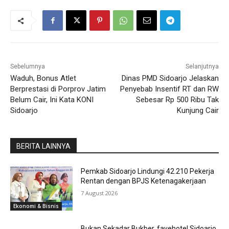
Sebelumnya
Selanjutnya
Waduh, Bonus Atlet
Dinas PMD Sidoarjo Jelaskan
Berprestasi di Porprov Jatim
Penyebab Insentif RT dan RW
Belum Cair, Ini Kata KONI
Sebesar Rp 500 Ribu Tak
Sidoarjo
Kunjung Cair
BERITA LAINNYA
Pemkab Sidoarjo Lindungi 42.210 Pekerja
Rentan dengan BPJS Ketenagakerjaan
7 August 2026
Ekonomi & Bisnis
Bukan Sekadar Bukber, favehotel Sidoarjo