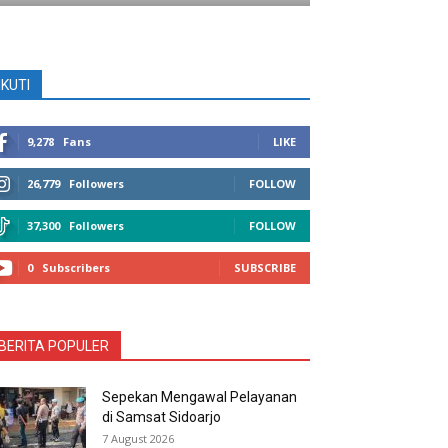
IKUTI
9,278
Fans
LIKE
26,779
Followers
FOLLOW
37,300
Followers
FOLLOW
0
Subscribers
SUBSCRIBE
BERITA POPULER
Sepekan Mengawal Pelayanan
di Samsat Sidoarjo
7 August 2026