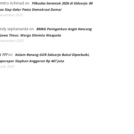
mitro Achmad
on
Pilkades Serentak 2026 di Sidoarjo: 80
sa Siap Gelar Pesta Demokrasi Damai
November 2025
ndy septiananda
on
BMKG Peringatkan Angin Kencang
 Jawa Timur, Warga Diminta Waspada
September 2025
on
t 777
Kolam Renang GOR Sidoarjo Bakal Diperbaiki,
sporapar Siapkan Anggaran Rp 467 Juta
 July 2025