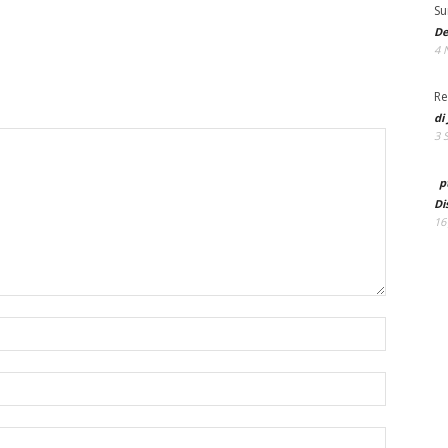
Su
De
4 
Re
di
3 
p
Di
16
Name:*
Email:*
Website: