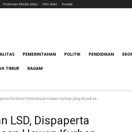
Pedoman Media Siber
Info Iklan
Kontak
ALITAS
PEMERINTAHAN
POLITIK
PENDIDIKAN
EKON
WA TIMUR
RAGAM
aperta Perketat Pemeriksaan Hewan Kurban yang Masuk ke...
n LSD, Dispaperta