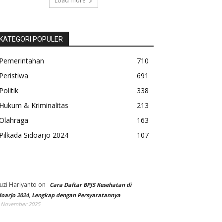
Load more
KATEGORI POPULER
Pemerintahan
710
Peristiwa
691
Politik
338
Hukum & Kriminalitas
213
Olahraga
163
Pilkada Sidoarjo 2024
107
uzi Hariyanto
on
Cara Daftar BPJS Kesehatan di
doarjo 2024, Lengkap dengan Persyaratannya
 November 2025