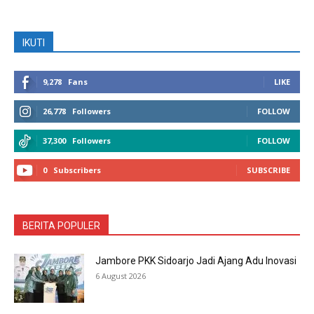
IKUTI
9,278
Fans
LIKE
26,778
Followers
FOLLOW
37,300
Followers
FOLLOW
0
Subscribers
SUBSCRIBE
BERITA POPULER
Jambore PKK Sidoarjo Jadi Ajang Adu Inovasi
6 August 2026