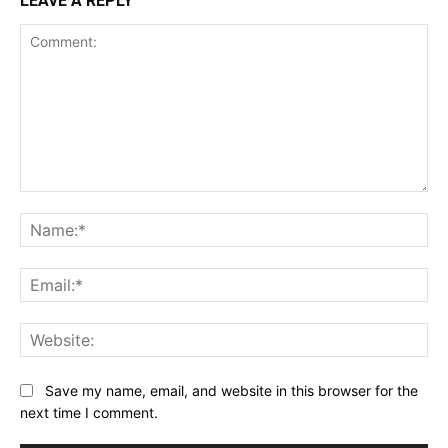
LEAVE A REPLY
Comment:
Na
Ema
Web
Save my name, email, and website in this browser for the
next time I comment.