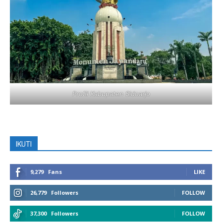
Profil Kabupaten Sidoarjo
IKUTI
9,279
Fans
LIKE
26,779
Followers
FOLLOW
37,300
Followers
FOLLOW