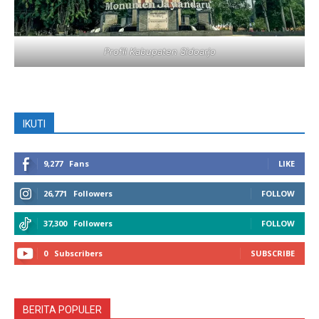
Profil Kabupaten Sidoarjo
IKUTI
9,277
Fans
LIKE
26,771
Followers
FOLLOW
37,300
Followers
FOLLOW
0
Subscribers
SUBSCRIBE
BERITA POPULER