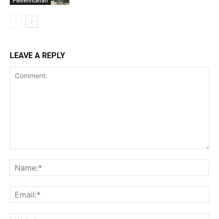
Pemerintahan
LEAVE A REPLY
Comment:
Na
Ema
Web