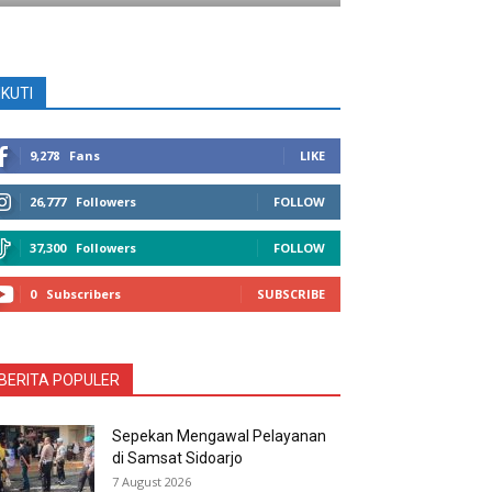
IKUTI
9,278
Fans
LIKE
26,777
Followers
FOLLOW
37,300
Followers
FOLLOW
0
Subscribers
SUBSCRIBE
BERITA POPULER
Sepekan Mengawal Pelayanan
di Samsat Sidoarjo
7 August 2026