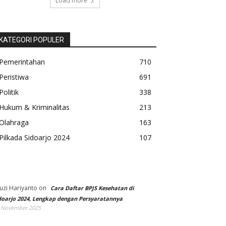
Load more
KATEGORI POPULER
Pemerintahan
710
Peristiwa
691
Politik
338
Hukum & Kriminalitas
213
Olahraga
163
Pilkada Sidoarjo 2024
107
uzi Hariyanto
on
Cara Daftar BPJS Kesehatan di
doarjo 2024, Lengkap dengan Persyaratannya
 November 2025