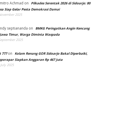
mitro Achmad
on
Pilkades Serentak 2026 di Sidoarjo: 80
sa Siap Gelar Pesta Demokrasi Damai
November 2025
ndy septiananda
on
BMKG Peringatkan Angin Kencang
 Jawa Timur, Warga Diminta Waspada
September 2025
on
t 777
Kolam Renang GOR Sidoarjo Bakal Diperbaiki,
sporapar Siapkan Anggaran Rp 467 Juta
 July 2025