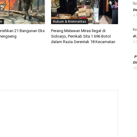
Su
De
4 
an
Hukum & Kriminalitas
Re
ersihkan 21 Bangunan Eks
Perang Melawan Miras Ilegal di
di
Krengseng
Sidoarjo, Pemkab Sita 1.696 Botol
3 
dalam Razia Serentak 18 Kecamatan
p
Di
16