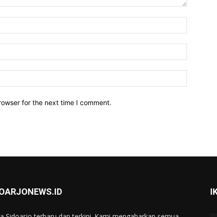
Name:*
Email:*
Website:
rowser for the next time I comment.
DOARJONEWS.ID
I
ta Sidoarjo terbaru dan terkini. Kami mengabarkan semua