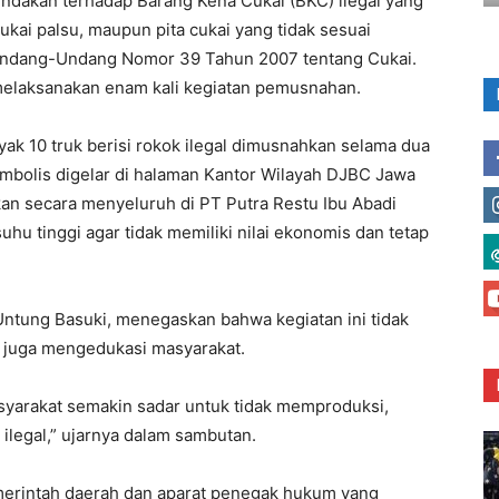
ndakan terhadap Barang Kena Cukai (BKC) ilegal yang
cukai palsu, maupun pita cukai yang tidak sesuai
Undang-Undang Nomor 39 Tahun 2007 tentang Cukai.
melaksanakan enam kali kegiatan pemusnahan.
ak 10 truk berisi rokok ilegal dimusnahkan selama dua
mbolis digelar di halaman Kantor Wilayah DJBC Jawa
an secara menyeluruh di PT Putra Restu Ibu Abadi
hu tinggi agar tidak memiliki nilai ekonomis dan tetap
Untung Basuki, menegaskan bahwa kegiatan ini tidak
 juga mengedukasi masyarakat.
syarakat semakin sadar untuk tidak memproduksi,
egal,” ujarnya dalam sambutan.
merintah daerah dan aparat penegak hukum yang