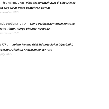
mitro Achmad
on
Pilkades Serentak 2026 di Sidoarjo: 80
sa Siap Gelar Pesta Demokrasi Damai
November 2025
ndy septiananda
on
BMKG Peringatkan Angin Kencang
 Jawa Timur, Warga Diminta Waspada
September 2025
on
t 777
Kolam Renang GOR Sidoarjo Bakal Diperbaiki,
sporapar Siapkan Anggaran Rp 467 Juta
 July 2025