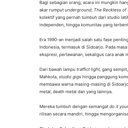
Bagi sebagian orang, acara ini mungkin hany
akar rumput
underground
,
The Reckless of 
kolektif yang pernah tumbuh dari studio la
independen, hingga komunitas yang terbent
Era 1990-an menjadi salah satu fase penti
Indonesia, termasuk di Sidoarjo. Pada masa
ekspresi, perlawanan, sekaligus cara anak 
Dari bawah lampu
traffict light,
gang sempit,
Mahkota,
studio gigs
hingga panggung komun
membawa warna masing-masing di Sidoarjo.
metal, death metal dan yang lainnya.
Mereka tumbuh dengan semangat
do it you
rilisan secara mandiri, hingga mengorganis