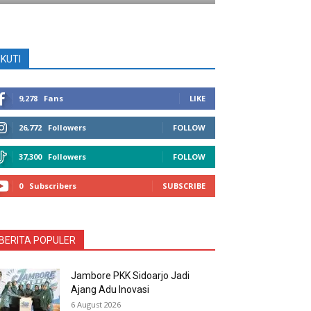
IKUTI
9,278
Fans
LIKE
26,772
Followers
FOLLOW
37,300
Followers
FOLLOW
0
Subscribers
SUBSCRIBE
BERITA POPULER
Jambore PKK Sidoarjo Jadi
Ajang Adu Inovasi
6 August 2026