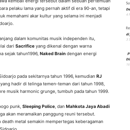
a kembali energi tersebut dalam sebuah pertemuan
Su
ara pelaku lama yang pernah aktif di era 90-an, tetapi
De
4 
uk memahami akar kultur yang selama ini menjadi
doarjo.
Re
di
anjang dalam komunitas musik independen itu,
3 
lai dari
Sacrifice
yang dikenal dengan warna
p
na sejak tahun1996,
Naked Brain
dengan energi
Di
16
idoarjo pada sekitarnya tahun 1996, kemudian
RJ
yang hadir di telinga temen-teman dari tahun 1998,
e musik harmonic grunge, tumbuh pada tahun 1999.
 pogo punk,
Sleeping Police
, dan
Mahkota Jaya Abadi
uga akan meramaikan panggung reuni tersebut.
h death metal semakin mempertegas keberagaman
Sidoarjo.