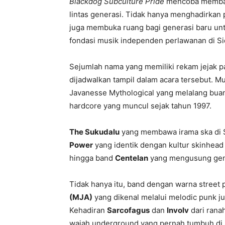
Blackdog Subculture Pride
mencoba membaw
lintas generasi. Tidak hanya menghadirkan p
juga membuka ruang bagi generasi baru unt
fondasi musik independen perlawanan di Si
Sejumlah nama yang memiliki rekam jejak p
dijadwalkan tampil dalam acara tersebut. Mu
Javanesse Mythological yang melalang bua
hardcore yang muncul sejak tahun 1997.
The Sukudalu
yang membawa irama ska di S
Power
yang identik dengan kultur skinhead 
hingga band
Centelan
yang mengusung genr
Tidak hanya itu, band dengan warna street
(MJA)
yang dikenal melalui melodic punk j
Kehadiran
Sarcofagus
dan
Involv
dari rana
wajah underground yang pernah tumbuh di 