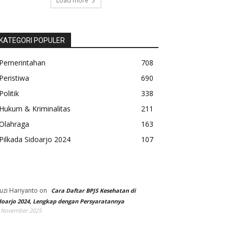
Load more
KATEGORI POPULER
Pemerintahan
708
Peristiwa
690
Politik
338
Hukum & Kriminalitas
211
Olahraga
163
Pilkada Sidoarjo 2024
107
uzi Hariyanto
on
Cara Daftar BPJS Kesehatan di
doarjo 2024, Lengkap dengan Persyaratannya
 November 2025