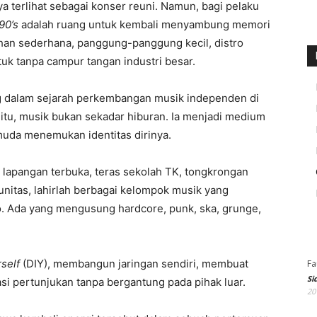
a terlihat sebagai konser reuni. Namun, bagi pelaku
90’s
adalah ruang untuk kembali menyambung memori
tihan sederhana, panggung-panggung kecil, distro
uk tanpa campur tangan industri besar.
ng dalam sejarah perkembangan musik independen di
 itu, musik bukan sekadar hiburan. Ia menjadi medium
muda menemukan identitas dirinya.
 lapangan terbuka, teras sekolah TK, tongkrongan
itas, lahirlah berbagai kelompok musik yang
 Ada yang mengusung hardcore, punk, ska, grunge,
rself
(DIY), membangun jaringan sendiri, membuat
Fa
Si
asi pertunjukan tanpa bergantung pada pihak luar.
20