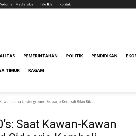
Pedoman Media Siber
Info Iklan
Kontak
ALITAS
PEMERINTAHAN
POLITIK
PENDIDIKAN
EKON
WA TIMUR
RAGAM
n-Kawan Lama Underground Sidoarjo Kembali Bikin Ribut
90’s: Saat Kawan-Kawan