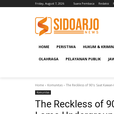
Friday, August 7, 2026
Suara Pembaca
Redaksi
HOME
PERISTIWA
HUKUM & KRIMIN
OLAHRAGA
PELAYANAN PUBLIK
JA
Home
Komunitas
The Reckless of 90's: Saat Kawa
Komunitas
The Reckless of 