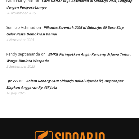
Fauzi Hariyanto
on
Cara Daftar BPJS Kesehatan di Sidoarjo 2024, Lengkap
dengan Persyaratannya
20 November 2025
Sumitro Achmad
on
Pilkades Serentak 2026 di Sidoarjo: 80 Desa Siap
Gelar Pesta Demokrasi Damai
4 November 2025
Rendy septiananda
on
BMKG Peringatkan Angin Kencang di Jawa Timur,
Warga Diminta Waspada
3 September 2025
on
pt 777
Kolam Renang GOR Sidoarjo Bakal Diperbaiki, Disporapar
Siapkan Anggaran Rp 467 Juta
16 July 2025