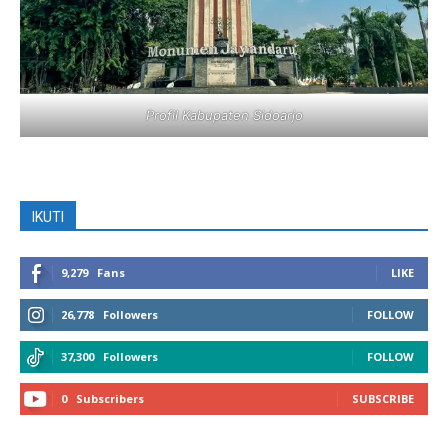
Profil Kabupaten Sidoarjo
IKUTI
9,279
Fans
LIKE
26,778
Followers
FOLLOW
37,300
Followers
FOLLOW
0
Subscribers
SUBSCRIBE