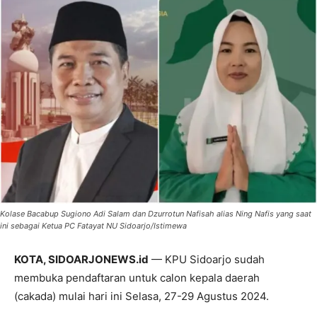
Kolase Bacabup Sugiono Adi Salam dan Dzurrotun Nafisah alias Ning Nafis yang saat
ini sebagai Ketua PC Fatayat NU Sidoarjo/Istimewa
KOTA, SIDOARJONEWS.id
— KPU Sidoarjo sudah
membuka pendaftaran untuk calon kepala daerah
(cakada) mulai hari ini Selasa, 27-29 Agustus 2024.