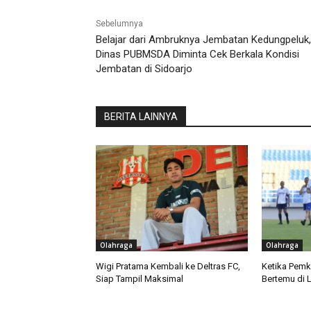
Sebelumnya
Belajar dari Ambruknya Jembatan Kedungpeluk,
Dinas PUBMSDA Diminta Cek Berkala Kondisi
Jembatan di Sidoarjo
BERITA LAINNYA
Olahraga
Olahraga
Wigi Pratama Kembali ke Deltras FC,
Ketika Pemk
Siap Tampil Maksimal
Bertemu di 