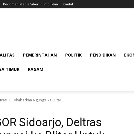
Pedoman Media Siber
Info Iklan
Kontak
ALITAS
PEMERINTAHAN
POLITIK
PENDIDIKAN
EKON
WA TIMUR
RAGAM
tras FC Dikabarkan Ngungsi ke Blitar...
OR Sidoarjo, Deltras