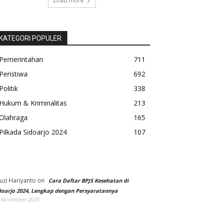
Load more
KATEGORI POPULER
Pemerintahan
711
Peristiwa
692
Politik
338
Hukum & Kriminalitas
213
Olahraga
165
Pilkada Sidoarjo 2024
107
uzi Hariyanto
on
Cara Daftar BPJS Kesehatan di
doarjo 2024, Lengkap dengan Persyaratannya
 November 2025