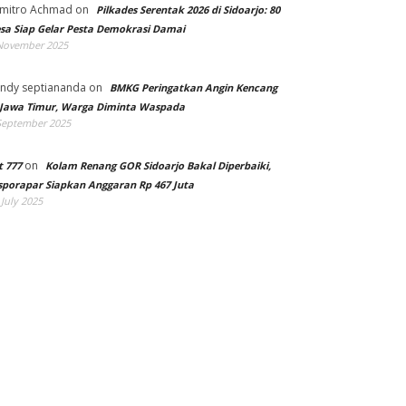
mitro Achmad
on
Pilkades Serentak 2026 di Sidoarjo: 80
sa Siap Gelar Pesta Demokrasi Damai
November 2025
ndy septiananda
on
BMKG Peringatkan Angin Kencang
 Jawa Timur, Warga Diminta Waspada
September 2025
on
t 777
Kolam Renang GOR Sidoarjo Bakal Diperbaiki,
sporapar Siapkan Anggaran Rp 467 Juta
 July 2025