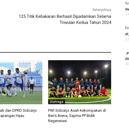
Su
De
Selanjutnya
4 
125 Titik Kebakaran Berhasil Dipadamkan Selama
Triwulan Kedua Tahun 2024
Re
di
3 
p
Di
16
Olahraga
ab dan DPRD Sidoarjo
PWI Sidoarjo Asah Kekompakan di
Lapangan Hijau
Ben’s Arena, Sapma PP Bidik
Regenerasi