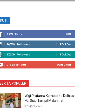
IKUTI
9,277
Fans
LIKE
26,769
Followers
FOLLOW
37,300
Followers
FOLLOW
0
Subscribers
SUBSCRIBE
BERITA POPULER
Wigi Pratama Kembali ke Deltras
FC, Siap Tampil Maksimal
8 August 2026