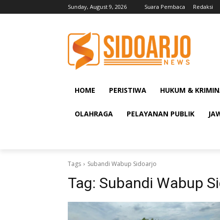
Sunday, August 9, 2026
Suara Pembaca
Redaksi
HOME
PERISTIWA
HUKUM & KRIMIN
OLAHRAGA
PELAYANAN PUBLIK
JA
Tags
Subandi Wabup Sidoarjo
Tag:
Subandi Wabup Si