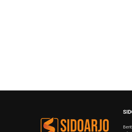
SI
Beri