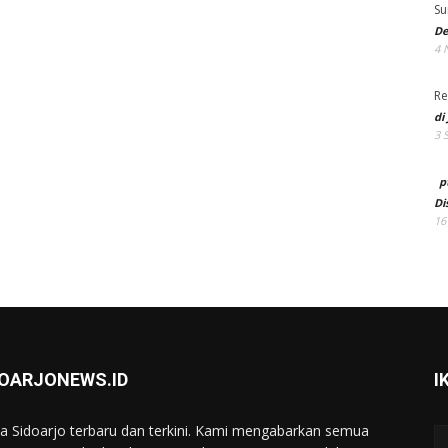
Su
De
4 
Re
di
3 
p
Di
16
DOARJONEWS.ID
I
ta Sidoarjo terbaru dan terkini. Kami mengabarkan semua