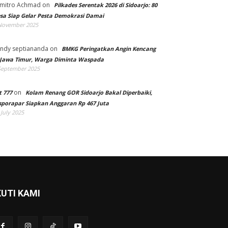
mitro Achmad
on
Pilkades Serentak 2026 di Sidoarjo: 80
sa Siap Gelar Pesta Demokrasi Damai
November 2025
ndy septiananda
on
BMKG Peringatkan Angin Kencang
 Jawa Timur, Warga Diminta Waspada
September 2025
on
t 777
Kolam Renang GOR Sidoarjo Bakal Diperbaiki,
sporapar Siapkan Anggaran Rp 467 Juta
 July 2025
KUTI KAMI