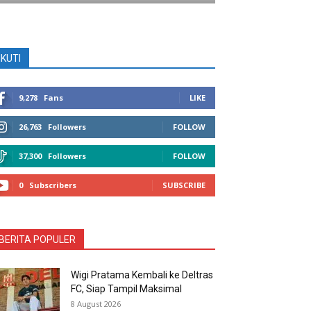
IKUTI
9,278
Fans
LIKE
26,763
Followers
FOLLOW
37,300
Followers
FOLLOW
0
Subscribers
SUBSCRIBE
BERITA POPULER
Wigi Pratama Kembali ke Deltras
FC, Siap Tampil Maksimal
8 August 2026