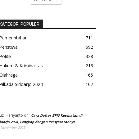
KATEGORI POPULER
Pemerintahan
711
Peristiwa
692
Politik
338
Hukum & Kriminalitas
213
Olahraga
165
Pilkada Sidoarjo 2024
107
uzi Hariyanto
on
Cara Daftar BPJS Kesehatan di
doarjo 2024, Lengkap dengan Persyaratannya
 November 2025