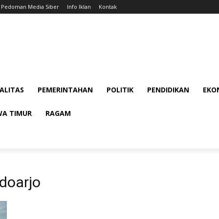
Pedoman Media Siber
Info Iklan
Kontak
ALITAS
PEMERINTAHAN
POLITIK
PENDIDIKAN
EKON
WA TIMUR
RAGAM
doarjo