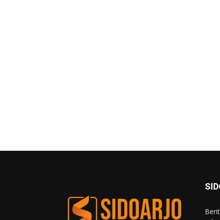
SI
Beri