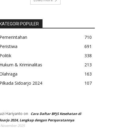
KATEGORI POPULER
Pemerintahan
710
Peristiwa
691
Politik
338
Hukum & Kriminalitas
213
Olahraga
163
Pilkada Sidoarjo 2024
107
uzi Hariyanto
on
Cara Daftar BPJS Kesehatan di
doarjo 2024, Lengkap dengan Persyaratannya
 November 2025