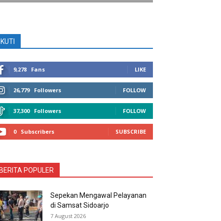
IKUTI
9,278
Fans
LIKE
26,779
Followers
FOLLOW
37,300
Followers
FOLLOW
0
Subscribers
SUBSCRIBE
BERITA POPULER
Sepekan Mengawal Pelayanan
di Samsat Sidoarjo
7 August 2026