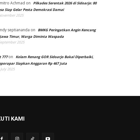
mitro Achmad
on
Pilkades Serentak 2026 di Sidoarjo: 80
sa Siap Gelar Pesta Demokrasi Damai
November 2025
ndy septiananda
on
BMKG Peringatkan Angin Kencang
 Jawa Timur, Warga Diminta Waspada
September 2025
on
t 777
Kolam Renang GOR Sidoarjo Bakal Diperbaiki,
sporapar Siapkan Anggaran Rp 467 Juta
 July 2025
KUTI KAMI