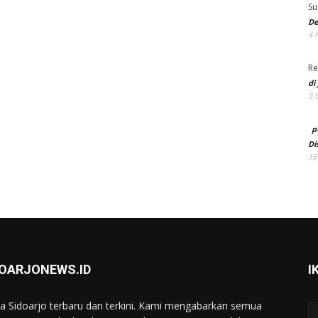
Su
De
4 
Re
di
3 
p
Di
16
DOARJONEWS.ID
I
ta Sidoarjo terbaru dan terkini. Kami mengabarkan semua