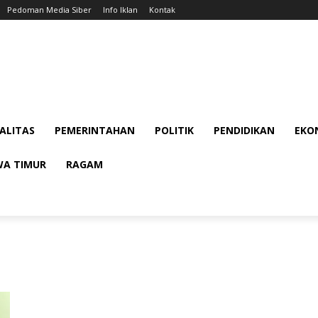
Pedoman Media Siber
Info Iklan
Kontak
ALITAS
PEMERINTAHAN
POLITIK
PENDIDIKAN
EKON
WA TIMUR
RAGAM