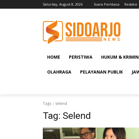
Saturday, August 8, 2026
Suara Pembaca
Redaksi
HOME
PERISTIWA
HUKUM & KRIMIN
OLAHRAGA
PELAYANAN PUBLIK
JA
Tags
Selend
Tag:
Selend