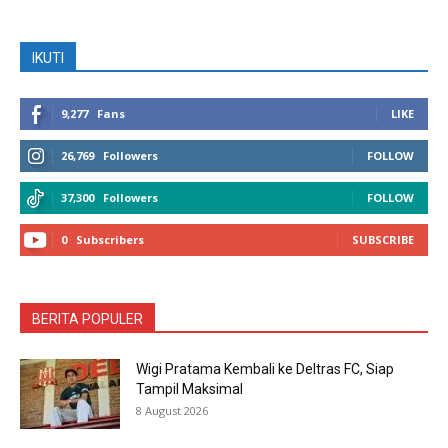
IKUTI
9,277
Fans
LIKE
26,769
Followers
FOLLOW
37,300
Followers
FOLLOW
0
Subscribers
SUBSCRIBE
BERITA POPULER
Wigi Pratama Kembali ke Deltras FC, Siap
Tampil Maksimal
8 August 2026