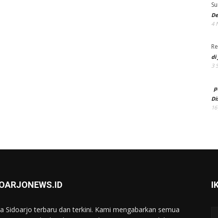
Su
De
4 
Re
di
3 
p
Di
16
DOARJONEWS.ID
I
ta Sidoarjo terbaru dan terkini. Kami mengabarkan semua