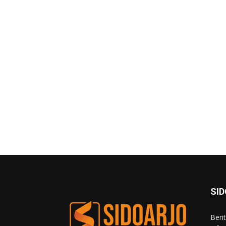
SI
Beri