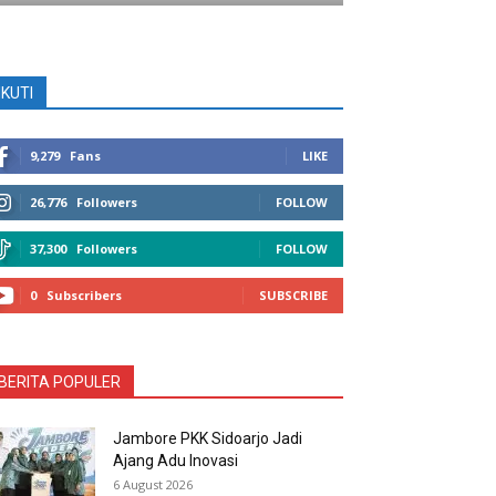
IKUTI
9,279
Fans
LIKE
26,776
Followers
FOLLOW
37,300
Followers
FOLLOW
0
Subscribers
SUBSCRIBE
BERITA POPULER
Jambore PKK Sidoarjo Jadi
Ajang Adu Inovasi
6 August 2026