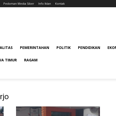
Pedoman Media Siber
Info Iklan
Kontak
ALITAS
PEMERINTAHAN
POLITIK
PENDIDIKAN
EKON
WA TIMUR
RAGAM
rjo