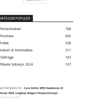
KATEGORI POPULER
Pemerintahan
708
Peristiwa
690
Politik
338
Hukum & Kriminalitas
211
Olahraga
163
Pilkada Sidoarjo 2024
107
uzi Hariyanto
on
Cara Daftar BPJS Kesehatan di
doarjo 2024, Lengkap dengan Persyaratannya
 November 2025