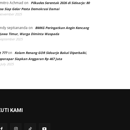
mitro Achmad
on
Pilkades Serentak 2026 di Sidoarjo: 80
sa Siap Gelar Pesta Demokrasi Damai
November 2025
ndy septiananda
on
BMKG Peringatkan Angin Kencang
 Jawa Timur, Warga Diminta Waspada
September 2025
on
t 777
Kolam Renang GOR Sidoarjo Bakal Diperbaiki,
sporapar Siapkan Anggaran Rp 467 Juta
 July 2025
KUTI KAMI