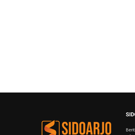
SI
Beri