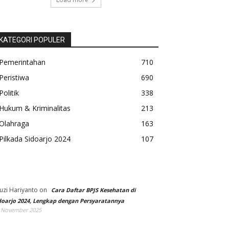
KATEGORI POPULER
Pemerintahan
710
Peristiwa
690
Politik
338
Hukum & Kriminalitas
213
Olahraga
163
Pilkada Sidoarjo 2024
107
uzi Hariyanto
on
Cara Daftar BPJS Kesehatan di
doarjo 2024, Lengkap dengan Persyaratannya
 November 2025