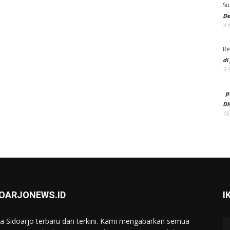
Su
De
4 
Re
di
3 
p
Di
16
DOARJONEWS.ID
I
ta Sidoarjo terbaru dan terkini. Kami mengabarkan semua