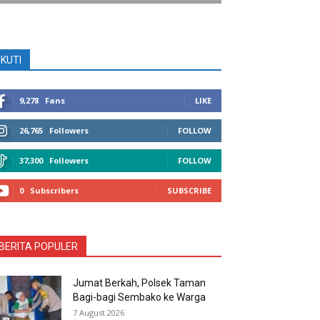
IKUTI
9,278
Fans
LIKE
26,765
Followers
FOLLOW
37,300
Followers
FOLLOW
0
Subscribers
SUBSCRIBE
BERITA POPULER
Jumat Berkah, Polsek Taman
Bagi-bagi Sembako ke Warga
7 August 2026