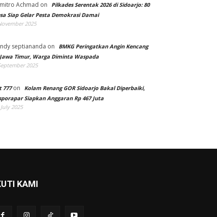
mitro Achmad
on
Pilkades Serentak 2026 di Sidoarjo: 80
sa Siap Gelar Pesta Demokrasi Damai
November 2025
ndy septiananda
on
BMKG Peringatkan Angin Kencang
 Jawa Timur, Warga Diminta Waspada
September 2025
on
t 777
Kolam Renang GOR Sidoarjo Bakal Diperbaiki,
sporapar Siapkan Anggaran Rp 467 Juta
 July 2025
KUTI KAMI