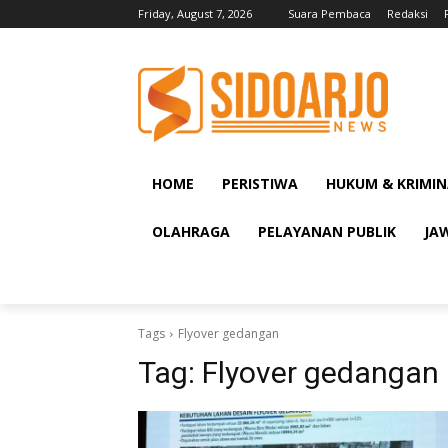
Friday, August 7, 2026
Suara Pembaca
Redaksi
HOME
PERISTIWA
HUKUM & KRIMIN
OLAHRAGA
PELAYANAN PUBLIK
JA
Tags
Flyover gedangan
Tag:
Flyover gedangan