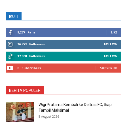
IKUTI
9,277
Fans
LIKE
26,773
Followers
FOLLOW
37,300
Followers
FOLLOW
0
Subscribers
SUBSCRIBE
BERITA POPULER
Wigi Pratama Kembali ke Deltras FC, Siap
Tampil Maksimal
8 August 2026