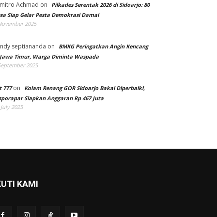
mitro Achmad
on
Pilkades Serentak 2026 di Sidoarjo: 80
sa Siap Gelar Pesta Demokrasi Damai
November 2025
ndy septiananda
on
BMKG Peringatkan Angin Kencang
 Jawa Timur, Warga Diminta Waspada
September 2025
on
t 777
Kolam Renang GOR Sidoarjo Bakal Diperbaiki,
sporapar Siapkan Anggaran Rp 467 Juta
 July 2025
KUTI KAMI