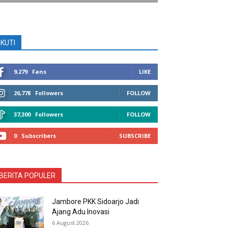
IKUTI
9,279
Fans
LIKE
26,778
Followers
FOLLOW
37,300
Followers
FOLLOW
0
Subscribers
SUBSCRIBE
BERITA POPULER
Jambore PKK Sidoarjo Jadi
Ajang Adu Inovasi
6 August 2026