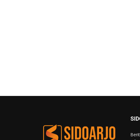
SI
Beri