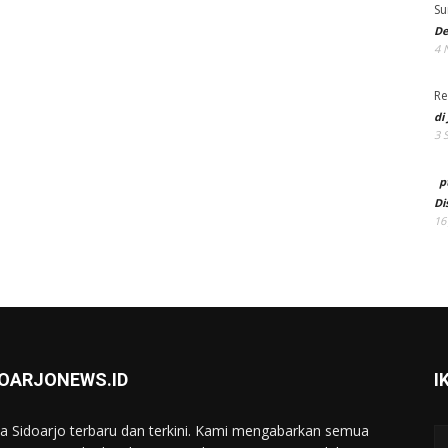
Su
De
4 
Re
di
3 
p
Di
16
DOARJONEWS.ID
I
ta Sidoarjo terbaru dan terkini. Kami mengabarkan semua