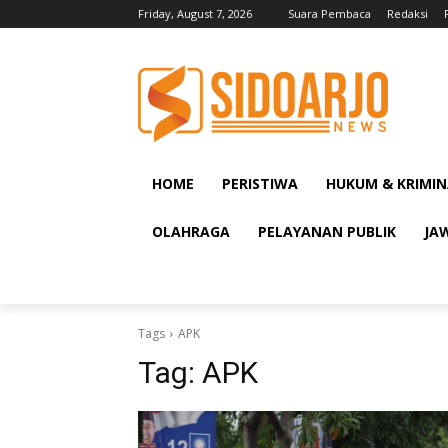
Friday, August 7, 2026
Suara Pembaca
Redaksi
HOME
PERISTIWA
HUKUM & KRIMIN
OLAHRAGA
PELAYANAN PUBLIK
JA
Tags
APK
Tag:
APK