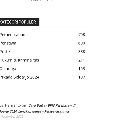
KATEGORI POPULER
Pemerintahan
708
Peristiwa
690
Politik
338
Hukum & Kriminalitas
211
Olahraga
163
Pilkada Sidoarjo 2024
107
uzi Hariyanto
on
Cara Daftar BPJS Kesehatan di
doarjo 2024, Lengkap dengan Persyaratannya
 November 2025