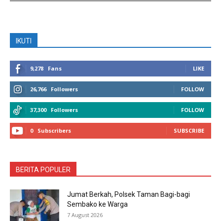
IKUTI
9,278
Fans
LIKE
26,766
Followers
FOLLOW
37,300
Followers
FOLLOW
0
Subscribers
SUBSCRIBE
BERITA POPULER
Jumat Berkah, Polsek Taman Bagi-bagi
Sembako ke Warga
7 August 2026