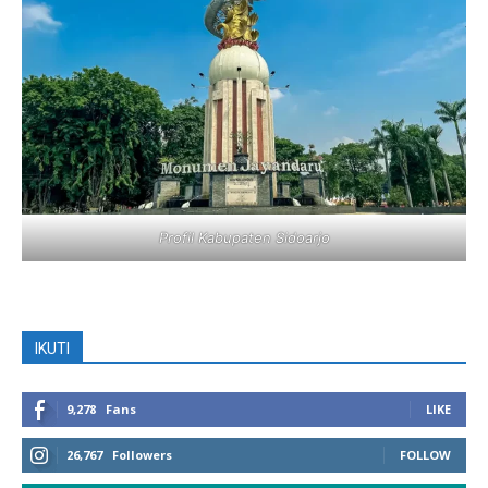
Profil Kabupaten Sidoarjo
IKUTI
9,278
Fans
LIKE
26,767
Followers
FOLLOW