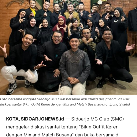
Foto bersama anggota Sidoarjo MC Club bersama Aldi Khalid designer muda usai
diskusi santai Bikin Outfit Keren dengan Mix and Match Busana/Foto: Ipung Syaiful
KOTA, SIDOARJONEWS.id
— Sidoarjo MC Club (SMC)
menggelar diskusi santai tentang “Bikin Outfit Keren
dengan Mix and Match Busana” dan buka bersama di