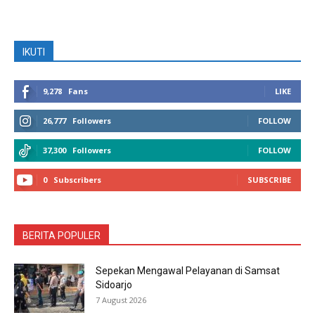
IKUTI
9,278
Fans
LIKE
26,777
Followers
FOLLOW
37,300
Followers
FOLLOW
0
Subscribers
SUBSCRIBE
BERITA POPULER
Sepekan Mengawal Pelayanan di Samsat
Sidoarjo
7 August 2026