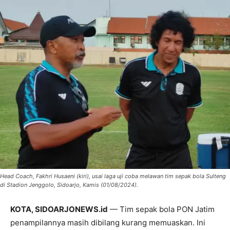
Head Coach, Fakhri Husaeni (kiri), usai laga uji coba melawan tim sepak bola Sulteng
di Stadion Jenggolo, Sidoarjo, Kamis (01/08/2024).
KOTA, SIDOARJONEWS.id
— Tim sepak bola PON Jatim
penampilannya masih dibilang kurang memuaskan. Ini