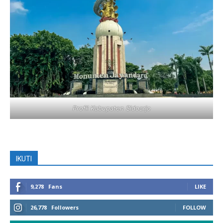
Profil Kabupaten Sidoarjo
IKUTI
9,278
Fans
LIKE
26,778
Followers
FOLLOW