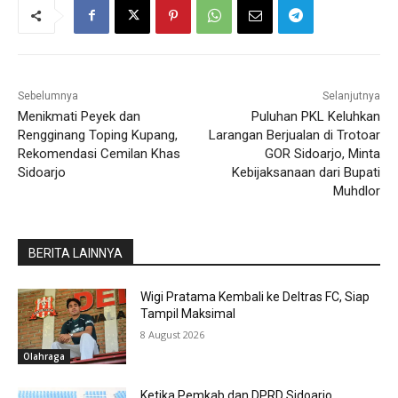
Sebelumnya
Selanjutnya
Menikmati Peyek dan
Puluhan PKL Keluhkan
Rengginang Toping Kupang,
Larangan Berjualan di Trotoar
Rekomendasi Cemilan Khas
GOR Sidoarjo, Minta
Sidoarjo
Kebijaksanaan dari Bupati
Muhdlor
BERITA LAINNYA
Wigi Pratama Kembali ke Deltras FC, Siap
Tampil Maksimal
8 August 2026
Olahraga
Ketika Pemkab dan DPRD Sidoarjo