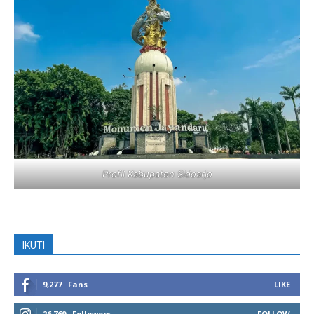
Profil Kabupaten Sidoarjo
IKUTI
9,277
Fans
LIKE
26,769
Followers
FOLLOW