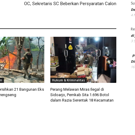
Su
OC, Sekretaris SC Beberkan Persyaratan Calon
De
4 
Re
di
3 
p
Di
16
an
Hukum & Kriminalitas
ersihkan 21 Bangunan Eks
Perang Melawan Miras Ilegal di
Krengseng
Sidoarjo, Pemkab Sita 1.696 Botol
dalam Razia Serentak 18 Kecamatan