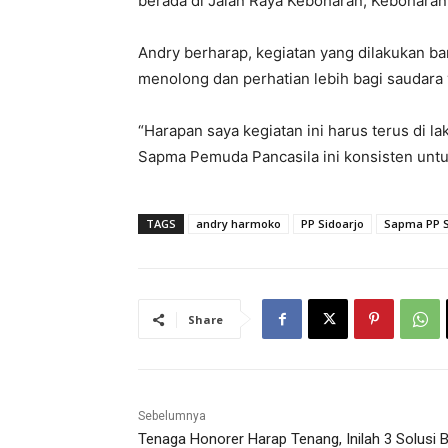
berada di Jalan Raya Keboharan, Keboharan, 
Andry berharap, kegiatan yang dilakukan b
menolong dan perhatian lebih bagi saudar
“Harapan saya kegiatan ini harus terus di 
Sapma Pemuda Pancasila ini konsisten untuk
TAGS
andry harmoko
PP Sidoarjo
Sapma PP S
Share
Sebelumnya
Tenaga Honorer Harap Tenang, Inilah 3 Solusi 