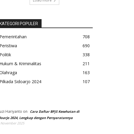
Load more
KATEGORI POPULER
Pemerintahan
708
Peristiwa
690
Politik
338
Hukum & Kriminalitas
211
Olahraga
163
Pilkada Sidoarjo 2024
107
uzi Hariyanto
on
Cara Daftar BPJS Kesehatan di
doarjo 2024, Lengkap dengan Persyaratannya
 November 2025