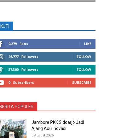
IKUTI
9,279
Fans
LIKE
26,777
Followers
FOLLOW
37,300
Followers
FOLLOW
0
Subscribers
SUBSCRIBE
BERITA POPULER
Jambore PKK Sidoarjo Jadi
Ajang Adu Inovasi
6 August 2026