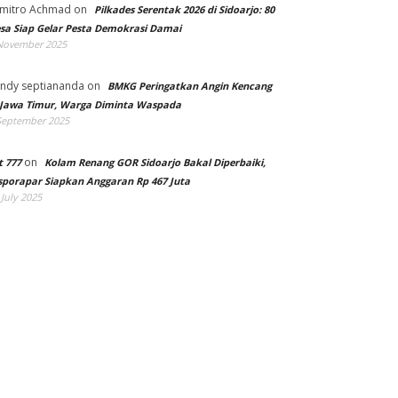
mitro Achmad
on
Pilkades Serentak 2026 di Sidoarjo: 80
sa Siap Gelar Pesta Demokrasi Damai
November 2025
ndy septiananda
on
BMKG Peringatkan Angin Kencang
 Jawa Timur, Warga Diminta Waspada
September 2025
on
t 777
Kolam Renang GOR Sidoarjo Bakal Diperbaiki,
sporapar Siapkan Anggaran Rp 467 Juta
 July 2025