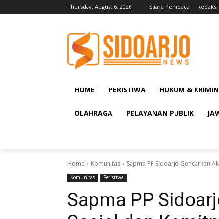
Thursday, August 6, 2026
Suara Pembaca
Redaksi
HOME
PERISTIWA
HUKUM & KRIMIN
OLAHRAGA
PELAYANAN PUBLIK
JA
Home
Komunitas
Sapma PP Sidoarjo Gencarkan Aks
Komunitas
Peristiwa
Sapma PP Sidoarj