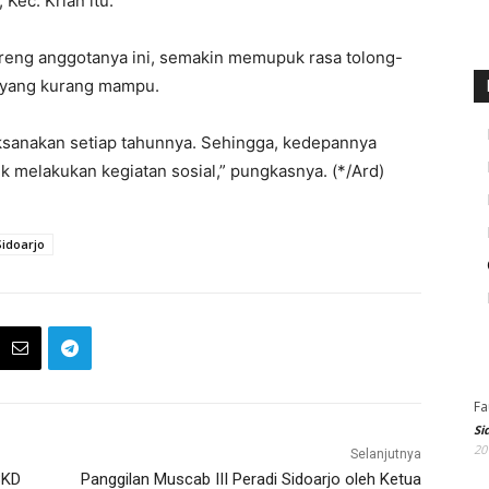
Kec. Krian itu.
areng anggotanya ini, semakin memupuk rasa tolong-
a yang kurang mampu.
laksanakan setiap tahunnya. Sehingga, kedepannya
 melakukan kegiatan sosial,” pungkasnya. (*/Ard)
idoarjo
Fa
Si
20
Selanjutnya
BKD
Panggilan Muscab III Peradi Sidoarjo oleh Ketua