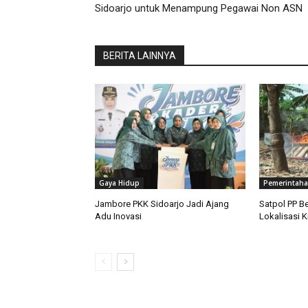
Sidoarjo untuk Menampung Pegawai Non ASN
BERITA LAINNYA
Gaya Hidup
Pemerintah
Jambore PKK Sidoarjo Jadi Ajang
Satpol PP B
Adu Inovasi
Lokalisasi 