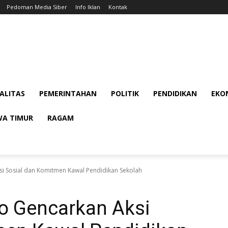
Pedoman Media Siber
Info Iklan
Kontak
ALITAS
PEMERINTAHAN
POLITIK
PENDIDIKAN
EKON
WA TIMUR
RAGAM
i Sosial dan Komitmen Kawal Pendidikan Sekolah
o Gencarkan Aksi