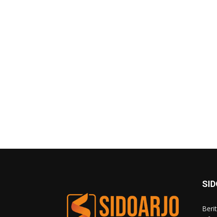
SI
Beri