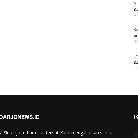
Su
De
4 
Re
di
3 
p
Di
16
DOARJONEWS.ID
I
ta Sidoarjo terbaru dan terkini. Kami mengabarkan semua