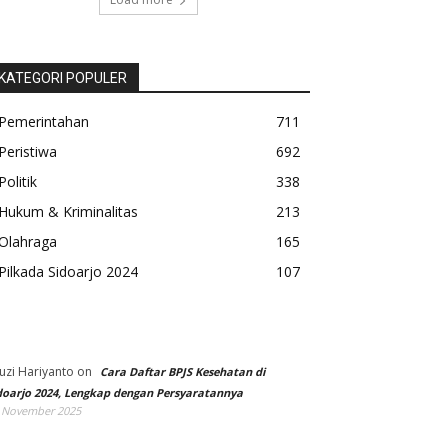
KATEGORI POPULER
Pemerintahan
711
Peristiwa
692
Politik
338
Hukum & Kriminalitas
213
Olahraga
165
Pilkada Sidoarjo 2024
107
uzi Hariyanto
on
Cara Daftar BPJS Kesehatan di
doarjo 2024, Lengkap dengan Persyaratannya
 November 2025