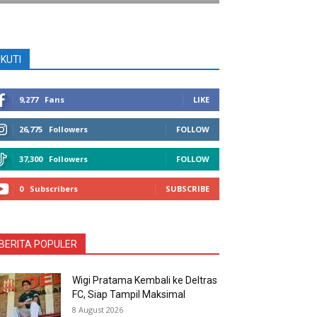
IKUTI
9,277
Fans
LIKE
26,775
Followers
FOLLOW
37,300
Followers
FOLLOW
0
Subscribers
SUBSCRIBE
BERITA POPULER
Wigi Pratama Kembali ke Deltras
FC, Siap Tampil Maksimal
8 August 2026