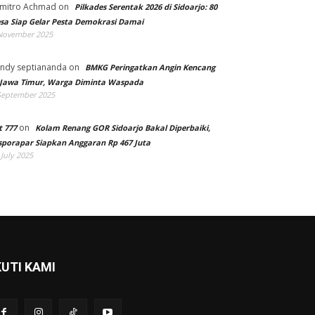
mitro Achmad
on
Pilkades Serentak 2026 di Sidoarjo: 80
sa Siap Gelar Pesta Demokrasi Damai
November 2025
ndy septiananda
on
BMKG Peringatkan Angin Kencang
 Jawa Timur, Warga Diminta Waspada
September 2025
on
t 777
Kolam Renang GOR Sidoarjo Bakal Diperbaiki,
sporapar Siapkan Anggaran Rp 467 Juta
 July 2025
KUTI KAMI