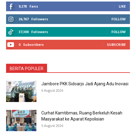
9,278
Fans
LIKE
26,767
Followers
FOLLOW
37,300
Followers
FOLLOW
0
Subscribers
SUBSCRIBE
BERITA POPULER
Jambore PKK Sidoarjo Jadi Ajang Adu Inovasi
6 August 2026
Curhat Kamtibmas, Ruang Berkeluh Kesah
Masyarakat ke Aparat Kepolisian
5 August 2026