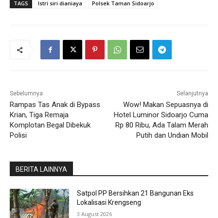
TAGS
Istri siri dianiaya
Polsek Taman Sidoarjo
Sebelumnya
Selanjutnya
Rampas Tas Anak di Bypass
Wow! Makan Sepuasnya di
Krian, Tiga Remaja
Hotel Luminor Sidoarjo Cuma
Komplotan Begal Dibekuk
Rp 80 Ribu, Ada Talam Merah
Polisi
Putih dan Undian Mobil
BERITA LAINNYA
Satpol PP Bersihkan 21 Bangunan Eks
Lokalisasi Krengseng
3 August 2026