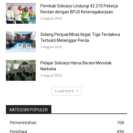
Pemkab Sidoarjo Lindungi 42.210 Pekerja
Rentan dengan BPJS Ketenagakerjaan
5 August 2026
Sidang Penjual Miras Ilegal, Tiga Terdakwa
Terbukti Melanggar Perda
5 August 2026
Pelajar Sidoarjo Harus Berani Menolak
Narkoba
4 August 2026
Load more
KATEGORI POPULER
Pemerintahan
708
Peristiwa
690